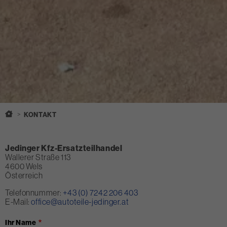
KONTAKT
Jedinger Kfz-Ersatzteilhandel
Wallerer Straße 113
4600
Wels
Österreich
Telefonnummer:
voice
+43 (0) 7242 206 403
E-Mail:
email
office@autoteile-jedinger.at
Ihr Name