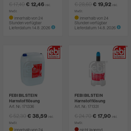
€ 17,40
€ 12,46
€ 28,60
€ 19,92
inkl.
inkl.
MwSt.
MwSt.
innerhalb von 24
innerhalb von 24
Stunden verfügbar
Stunden verfügbar
Lieferdatum:
14.8. 2026
Lieferdatum:
14.8. 2026
FEBI BILSTEIN
FEBI BILSTEIN
Harnstofflösung
Harnstofflösung
Art. Nr.
171336
Art. Nr.
171331
€ 52,30
€ 38,59
€ 24,70
€ 17,90
inkl.
inkl.
MwSt.
MwSt.
innerhalb von 24
nicht lagernd