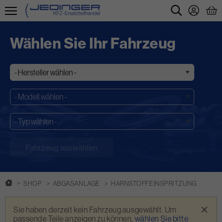
Direkt
zum
Wählen Sie Ihr Fahrzeug
Inhalt
SHOP
ABGASANLAGE
HARNSTOFFEINSPRITZUNG
Warnmeldung
×
Sie haben derzeit kein Fahrzeug ausgewählt. Um
passende Teile anzeigen zu können,
wählen Sie bitte