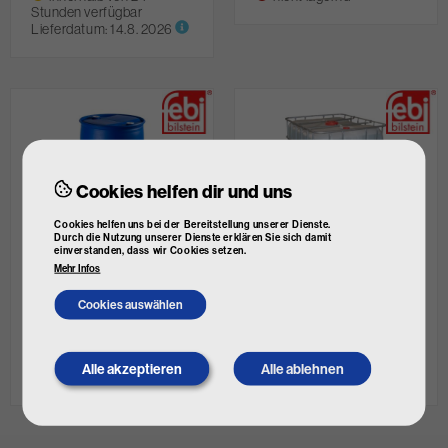
Stunden verfügbar
Lieferdatum:
14.8. 2026
Cookies helfen dir und uns
Cookies helfen uns bei der Bereitstellung unserer Dienste.
Durch die Nutzung unserer Dienste erklären Sie sich damit
einverstanden, dass wir Cookies setzen.
FEBI BILSTEIN
FEBI BILSTEIN
Mehr Infos
Harnstofflösung
Harnstofflösung
Art. Nr.
171337
Art. Nr.
171338
Cookies auswählen
€ 599,90
€ 547,64
€ 1.990,00
€ 1.867,01
inkl. MwSt.
inkl. MwSt.
Alle akzeptieren
Alle ablehnen
Withdraw
nicht lagernd
nicht lagernd
consent