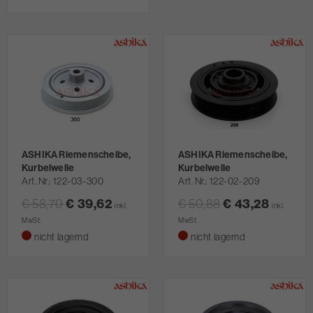
ASHIKA Riemenscheibe,
ASHIKA Riemenscheibe,
Kurbelwelle
Kurbelwelle
Art. Nr.
122-03-300
Art. Nr.
122-02-209
€ 58,70
€ 39,62
€ 50,88
€ 43,28
inkl.
inkl.
MwSt.
MwSt.
nicht lagernd
nicht lagernd