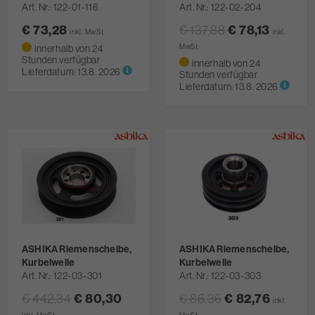
Art. Nr.
122-01-116
Art. Nr.
122-02-204
€ 73,28
€ 137,88
€ 78,13
inkl. MwSt.
inkl.
innerhalb von 24
MwSt.
Stunden verfügbar
innerhalb von 24
Lieferdatum:
13.8. 2026
Stunden verfügbar
Lieferdatum:
13.8. 2026
ASHIKA Riemenscheibe,
ASHIKA Riemenscheibe,
Kurbelwelle
Kurbelwelle
Art. Nr.
122-03-301
Art. Nr.
122-03-303
€ 442,34
€ 80,30
€ 86,36
€ 82,76
inkl.