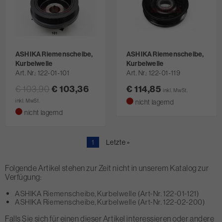
ASHIKA Riemenscheibe,
ASHIKA Riemenscheibe,
Kurbelwelle
Kurbelwelle
Art. Nr.
122-01-101
Art. Nr.
122-01-119
€ 103,90
€ 103,36
€ 114,85
inkl. MwSt.
inkl. MwSt.
nicht lagernd
nicht lagernd
Aktuelle
1
Letzte
Letzte »
Seite
Seite
Folgende Artikel stehen zur Zeit nicht in unserem Katalog zur
Verfügung:
ASHIKA Riemenscheibe, Kurbelwelle (Art-Nr. 122-01-121)
ASHIKA Riemenscheibe, Kurbelwelle (Art-Nr. 122-02-200)
Falls Sie sich für einen dieser Artikel interessieren oder andere