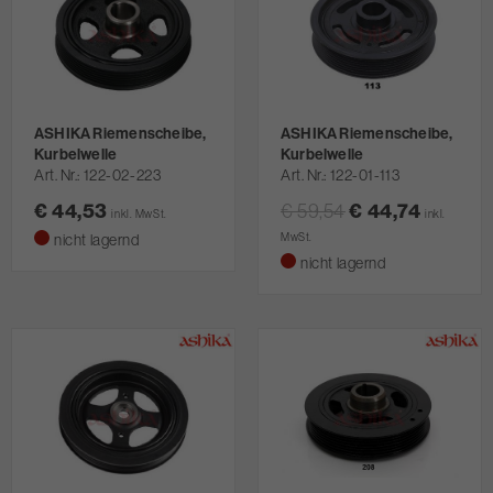
ASHIKA Riemenscheibe,
ASHIKA Riemenscheibe,
Kurbelwelle
Kurbelwelle
Art. Nr.
122-02-223
Art. Nr.
122-01-113
€ 44,53
€ 59,54
€ 44,74
inkl. MwSt.
inkl.
nicht lagernd
MwSt.
nicht lagernd