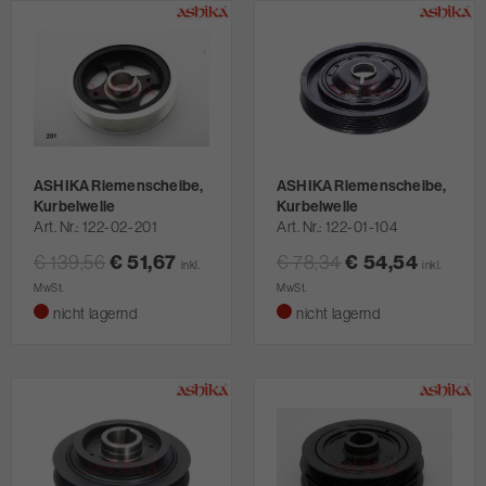
ASHIKA Riemenscheibe,
ASHIKA Riemenscheibe,
Kurbelwelle
Kurbelwelle
Art. Nr.
122-02-201
Art. Nr.
122-01-104
€ 139,56
€ 51,67
€ 78,34
€ 54,54
inkl.
inkl.
MwSt.
MwSt.
nicht lagernd
nicht lagernd