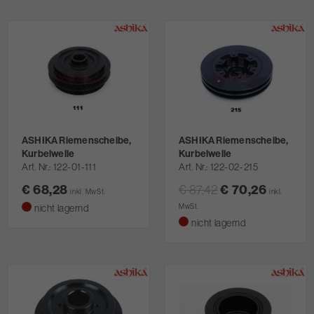
ASHIKA Riemenscheibe,
ASHIKA Riemenscheibe,
Kurbelwelle
Kurbelwelle
Art. Nr.
122-01-111
Art. Nr.
122-02-215
€ 68,28
€ 87,42
€ 70,26
inkl. MwSt.
inkl.
nicht lagernd
MwSt.
nicht lagernd