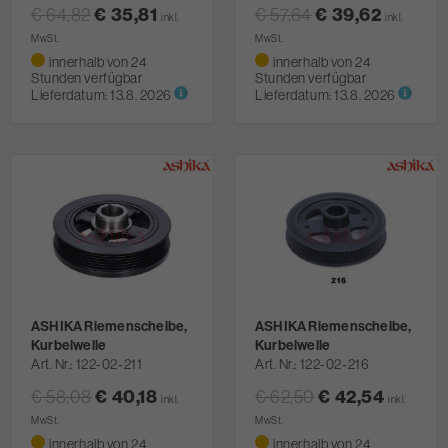
€ 64,82
€ 35,81
€ 57,64
€ 39,62
inkl.
inkl.
MwSt.
MwSt.
innerhalb von 24
innerhalb von 24
Stunden verfügbar
Stunden verfügbar
Lieferdatum:
13.8. 2026
Lieferdatum:
13.8. 2026
ASHIKA Riemenscheibe,
ASHIKA Riemenscheibe,
Kurbelwelle
Kurbelwelle
Art. Nr.
122-02-211
Art. Nr.
122-02-216
€ 58,08
€ 40,18
€ 62,50
€ 42,54
inkl.
inkl.
MwSt.
MwSt.
innerhalb von 24
innerhalb von 24