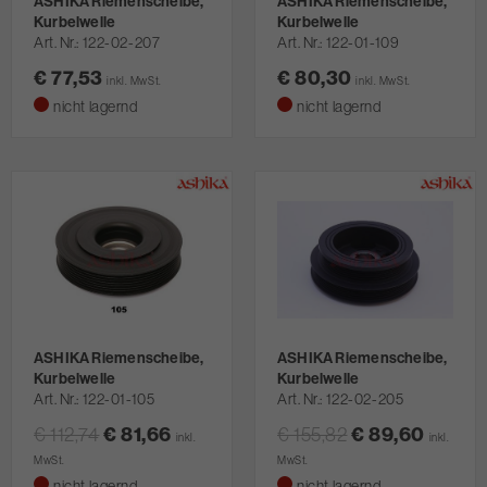
ASHIKA Riemenscheibe,
ASHIKA Riemenscheibe,
Kurbelwelle
Kurbelwelle
Art. Nr.
122-02-207
Art. Nr.
122-01-109
€ 77,53
€ 80,30
inkl. MwSt.
inkl. MwSt.
nicht lagernd
nicht lagernd
ASHIKA Riemenscheibe,
ASHIKA Riemenscheibe,
Kurbelwelle
Kurbelwelle
Art. Nr.
122-01-105
Art. Nr.
122-02-205
€ 112,74
€ 81,66
€ 155,82
€ 89,60
inkl.
inkl.
MwSt.
MwSt.
nicht lagernd
nicht lagernd