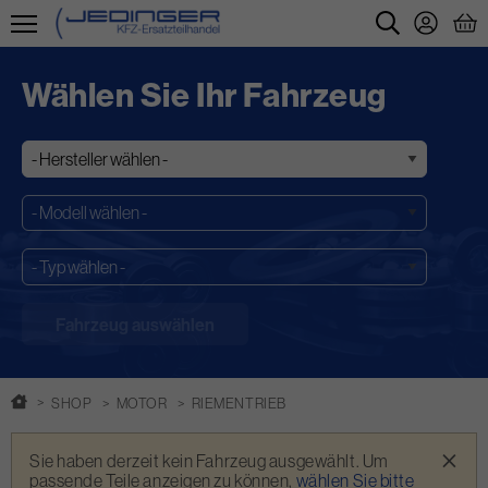
Direkt
zum
Wählen Sie Ihr Fahrzeug
Inhalt
SHOP
MOTOR
RIEMENTRIEB
Warnmeldung
×
Sie haben derzeit kein Fahrzeug ausgewählt. Um
passende Teile anzeigen zu können,
wählen Sie bitte