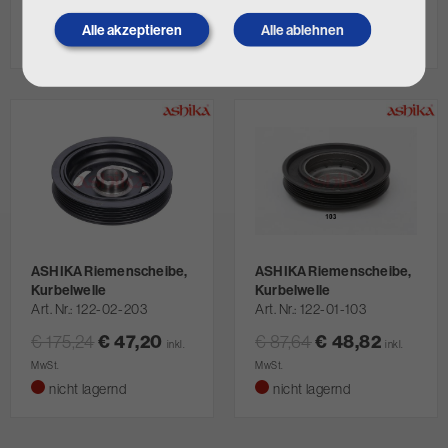
MwSt.
MwSt.
Alle akzeptieren
Alle ablehnen
Withdraw
nicht lagernd
nicht lagernd
consent
ASHIKA Riemenscheibe,
ASHIKA Riemenscheibe,
Kurbelwelle
Kurbelwelle
Art. Nr.
122-02-203
Art. Nr.
122-01-103
€ 175,24
€ 47,20
€ 87,64
€ 48,82
inkl.
inkl.
MwSt.
MwSt.
nicht lagernd
nicht lagernd