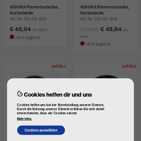
ASHIKA Riemenscheibe,
ASHIKA Riemenscheibe,
Kurbelwelle
Kurbelwelle
Art. Nr.
122-02-220
Art. Nr.
122-02-208
€ 45,04
€ 54,90
€ 45,94
inkl. MwSt.
inkl.
nicht lagernd
MwSt.
nicht lagernd
Cookies helfen dir und uns
Cookies helfen uns bei der Bereitstellung unserer Dienste.
Durch die Nutzung unserer Dienste erklären Sie sich damit
einverstanden, dass wir Cookies setzen.
ASHIKA Riemenscheibe,
ASHIKA Riemenscheibe,
Mehr Infos
Kurbelwelle
Kurbelwelle
Art. Nr.
122-02-218
Art. Nr.
122-02-213
Cookies auswählen
€ 47,94
€ 45,96
€ 88,04
€ 46,18
inkl.
inkl.