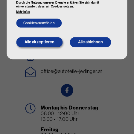
Durch die Nutzung unserer Dienste erklären Sie sich damit
einverstanden, dass wir Cookies setzen.
Mehr Infos
Cookies auswählen
Jedinger Kfz-
Ersatzteilhandel
Wallerer Straße 113
4600 Wels
Alle akzeptieren
Alle ablehnen
Withdraw
consent
+43 (0) 7242 206 403
office@autoteile-jedinger.at
Montag bis Donnerstag
08:00 - 12:00 Uhr
13:00 - 17:00 Uhr
Freitag