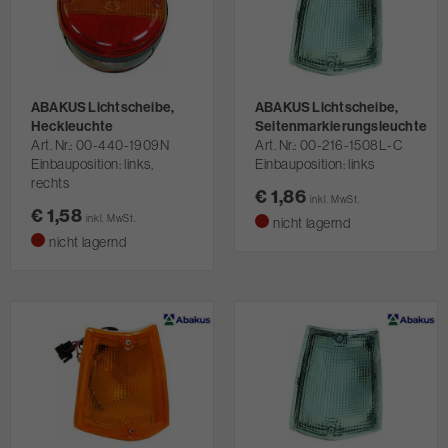
ABAKUS Lichtscheibe,
ABAKUS Lichtscheibe,
Heckleuchte
Seitenmarkierungsleuchte
Art. Nr.
00-440-1909N
Art. Nr.
00-216-1508L-C
Einbauposition: links,
Einbauposition: links
rechts
€ 1,86
inkl. MwSt.
€ 1,58
inkl. MwSt.
nicht lagernd
nicht lagernd