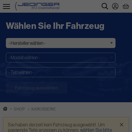
Direkt
zum
Wählen Sie Ihr Fahrzeug
Inhalt
SHOP
KAROSSERIE
Warnmeldung
×
Sie haben derzeit kein Fahrzeug ausgewählt. Um
passende Teile anzeigen zu können,
wählen Sie bitte