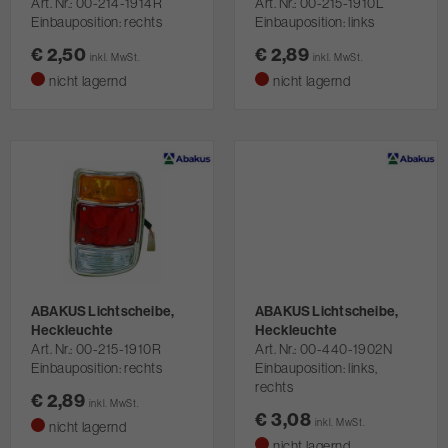
Art. Nr.
00-214-1914R
Art. Nr.
00-215-1910L
Einbauposition: rechts
Einbauposition: links
€ 2,50
€ 2,89
inkl. MwSt.
inkl. MwSt.
nicht lagernd
nicht lagernd
ABAKUS Lichtscheibe,
ABAKUS Lichtscheibe,
Heckleuchte
Heckleuchte
Art. Nr.
00-215-1910R
Art. Nr.
00-440-1902N
Einbauposition: rechts
Einbauposition: links,
rechts
€ 2,89
inkl. MwSt.
€ 3,08
inkl. MwSt.
nicht lagernd
nicht lagernd