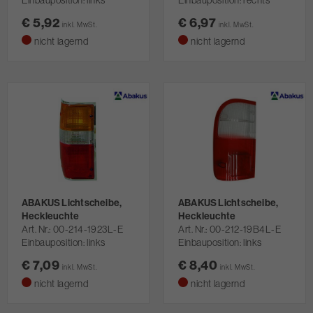
Einbauposition: links
Einbauposition: rechts
€ 5,92
€ 6,97
inkl. MwSt.
inkl. MwSt.
nicht lagernd
nicht lagernd
ABAKUS Lichtscheibe,
ABAKUS Lichtscheibe,
Heckleuchte
Heckleuchte
Art. Nr.
00-214-1923L-E
Art. Nr.
00-212-19B4L-E
Einbauposition: links
Einbauposition: links
€ 7,09
€ 8,40
inkl. MwSt.
inkl. MwSt.
nicht lagernd
nicht lagernd