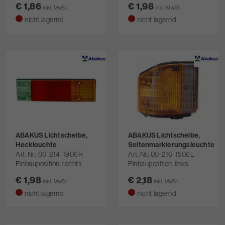
€ 1,86
€ 1,98
inkl. MwSt.
inkl. MwSt.
nicht lagernd
nicht lagernd
ABAKUS Lichtscheibe,
ABAKUS Lichtscheibe,
Heckleuchte
Seitenmarkierungsleuchte
Art. Nr.
00-214-1906R
Art. Nr.
00-216-1506L
Einbauposition: rechts
Einbauposition: links
€ 1,98
€ 2,18
inkl. MwSt.
inkl. MwSt.
nicht lagernd
nicht lagernd