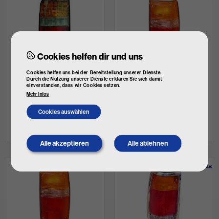
Cookies helfen dir und uns
ABAKUS Lichtscheibe,
ABAKUS Lichtscheibe,
Cookies helfen uns bei der Bereitstellung unserer Dienste.
Durch die Nutzung unserer Dienste erklären Sie sich damit
Heckleuchte
Heckleuchte
einverstanden, dass wir Cookies setzen.
Art. Nr.
00-212-1945R
Art. Nr.
00-212-1914L
Mehr Infos
Einbauposition: rechts
Einbauposition: links
Cookies auswählen
€ 3,25
€ 4,33
inkl. MwSt.
inkl. MwSt.
nicht lagernd
nicht lagernd
Alle akzeptieren
Alle ablehnen
Withdraw
consent