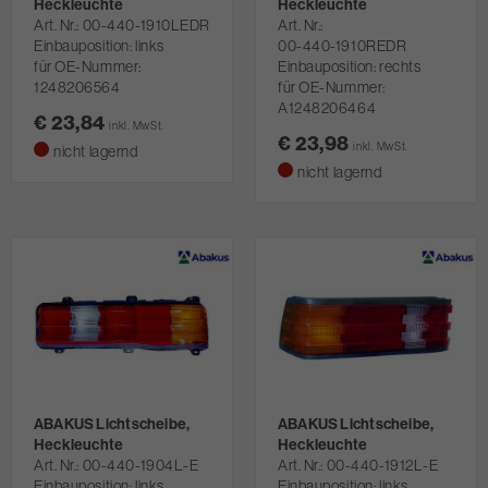
Heckleuchte
Heckleuchte
Art. Nr.
00-440-1910LEDR
Art. Nr.
Einbauposition: links
00-440-1910REDR
für OE-Nummer:
Einbauposition: rechts
1248206564
für OE-Nummer:
A1248206464
€ 23,84
inkl. MwSt.
€ 23,98
inkl. MwSt.
nicht lagernd
nicht lagernd
ABAKUS Lichtscheibe,
ABAKUS Lichtscheibe,
Heckleuchte
Heckleuchte
Art. Nr.
00-440-1904L-E
Art. Nr.
00-440-1912L-E
Einbauposition: links
Einbauposition: links