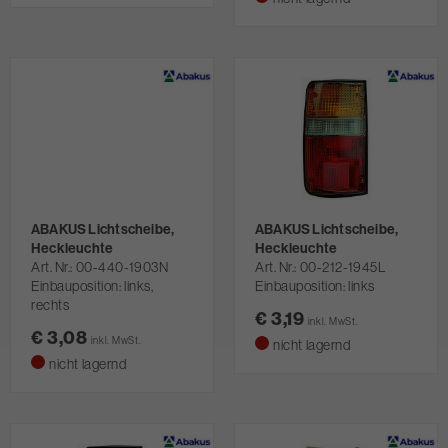
ABAKUS Lichtscheibe,
ABAKUS Lichtscheibe,
Heckleuchte
Heckleuchte
Art. Nr.
00-440-1903N
Art. Nr.
00-212-1945L
Einbauposition: links,
Einbauposition: links
rechts
€ 3,19
inkl. MwSt.
€ 3,08
inkl. MwSt.
nicht lagernd
nicht lagernd