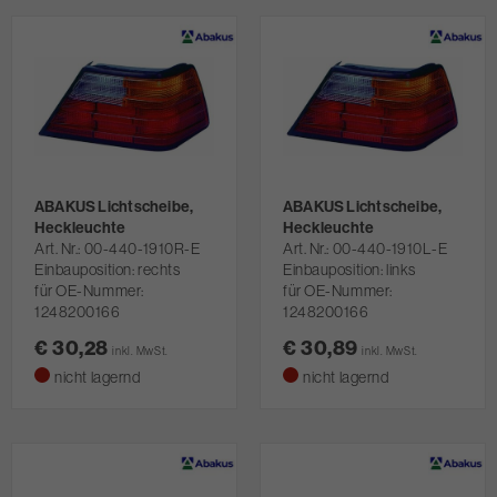
ABAKUS Lichtscheibe,
ABAKUS Lichtscheibe,
Heckleuchte
Heckleuchte
Art. Nr.
00-440-1910R-E
Art. Nr.
00-440-1910L-E
Einbauposition: rechts
Einbauposition: links
für OE-Nummer:
für OE-Nummer:
1248200166
1248200166
€ 30,28
€ 30,89
inkl. MwSt.
inkl. MwSt.
nicht lagernd
nicht lagernd