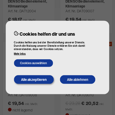
DENSO Bedienelement,
DENSO Bedienelement,
Klimaanlage
Klimaanlage
Art. Nr.
DAT12004
Art. Nr.
DAT09007
€ 18,17
€ 19,54
inkl. MwSt.
inkl. MwSt.
nicht lagernd
nicht lagernd
Cookies helfen dir und uns
Cookies helfen uns bei der Bereitstellung unserer Dienste.
Durch die Nutzung unserer Dienste erklären Sie sich damit
einverstanden, dass wir Cookies setzen.
Mehr Infos
Cookies auswählen
Alle akzeptieren
Alle ablehnen
Withdraw
consent
DENSO Bedienelement,
DENSO Bedienelement,
Klimaanlage
Klimaanlage
Art. Nr.
DAT09008
Art. Nr.
DAT09010
€ 19,54
€ 23,28
€ 20,52
inkl. MwSt.
inkl.
nicht lagernd
MwSt.