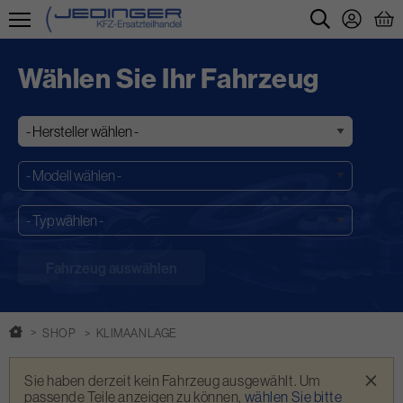
Direkt
zum
Wählen Sie Ihr Fahrzeug
Inhalt
SHOP
KLIMAANLAGE
Warnmeldung
×
Sie haben derzeit kein Fahrzeug ausgewählt. Um
passende Teile anzeigen zu können,
wählen Sie bitte