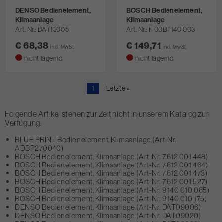
DENSO Bedienelement,
BOSCH Bedienelement,
Klimaanlage
Klimaanlage
Art. Nr.
DAT13005
Art. Nr.
F 00B H40 003
€ 68,38
€ 149,71
inkl. MwSt.
inkl. MwSt.
nicht lagernd
nicht lagernd
Aktuelle
1
Letzte
Letzte »
Seite
Seite
Folgende Artikel stehen zur Zeit nicht in unserem Katalog zur
Verfügung:
BLUE PRINT Bedienelement, Klimaanlage (Art-Nr.
ADBP270040)
BOSCH Bedienelement, Klimaanlage (Art-Nr. 7 612 001 448)
BOSCH Bedienelement, Klimaanlage (Art-Nr. 7 612 001 464)
BOSCH Bedienelement, Klimaanlage (Art-Nr. 7 612 001 473)
BOSCH Bedienelement, Klimaanlage (Art-Nr. 7 612 001 527)
BOSCH Bedienelement, Klimaanlage (Art-Nr. 9 140 010 065)
BOSCH Bedienelement, Klimaanlage (Art-Nr. 9 140 010 175)
DENSO Bedienelement, Klimaanlage (Art-Nr. DAT09006)
DENSO Bedienelement, Klimaanlage (Art-Nr. DAT09020)