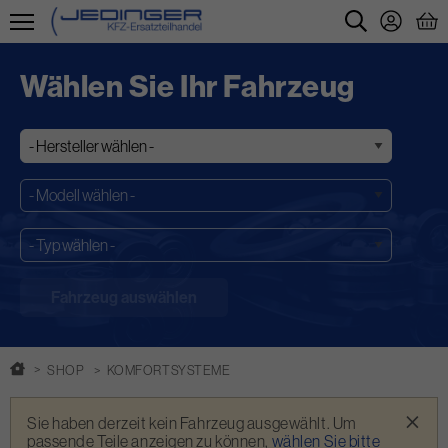
Direkt
zum
Wählen Sie Ihr Fahrzeug
Inhalt
SHOP
KOMFORTSYSTEME
Warnmeldung
×
Sie haben derzeit kein Fahrzeug ausgewählt. Um
passende Teile anzeigen zu können,
wählen Sie bitte