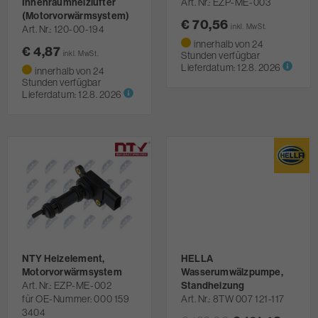
Innenraumheizlüfter
Art. Nr.
EZP-ME-003
(Motorvorwärmsystem)
€ 70,56
inkl. MwSt.
Art. Nr.
120-00-194
innerhalb von 24
€ 4,87
inkl. MwSt.
Stunden verfügbar
Lieferdatum:
12.8. 2026
innerhalb von 24
Stunden verfügbar
Lieferdatum:
12.8. 2026
NTY Heizelement,
HELLA
Motorvorwärmsystem
Wasserumwälzpumpe,
Art. Nr.
EZP-ME-002
Standheizung
für OE-Nummer: 000 159
Art. Nr.
8TW 007 121-117
3404