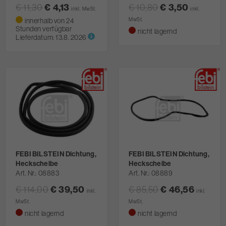
€ 11,30
€ 4,13
€ 10,80
€ 3,50
inkl. MwSt.
inkl.
innerhalb von 24
MwSt.
Stunden verfügbar
nicht lagernd
Lieferdatum:
13.8. 2026
FEBI BILSTEIN Dichtung,
FEBI BILSTEIN Dichtung,
Heckscheibe
Heckscheibe
Art. Nr.
08883
Art. Nr.
08889
€ 114,00
€ 39,50
€ 85,50
€ 46,56
inkl.
inkl.
MwSt.
MwSt.
nicht lagernd
nicht lagernd