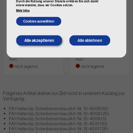
Durch die Nutzung unserer Dienste erklären Sie sich damit
einverstanden, dass wir Cookies setzen.
Mehr Infos
Cookies auswählen
FEBI BILSTEIN Dichtung,
FEBI BILSTEIN Dichtung,
Heckscheibe
Heckscheibe
Alle akzeptieren
Alle ablehnen
Withdraw
Art. Nr.
08871
Art. Nr.
08893
consent
€ 114,00
€ 73,27
€ 95,04
€ 74,54
inkl.
inkl.
MwSt.
MwSt.
nicht lagernd
nicht lagernd
Folgende Artikel stehen zur Zeit nicht in unserem Katalog zur
Verfügung:
FA1 Halteclip, Scheibeneinbau (Art-Nr. 10-40081.10)
FA1 Halteclip, Scheibeneinbau (Art-Nr. 10-40081.25)
FA1 Halteclip, Scheibeneinbau (Art-Nr. 10-40081.5)
FA1 Halteclip, Scheibeneinbau (Art-Nr. 13-40017.10)
FA1 Halteclip, Scheibeneinbau (Art-Nr. 13-40017.25)