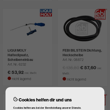
LIQUI MOLY
FEBI BILSTEIN Dichtung,
Halteclipsatz,
Heckscheibe
Scheibeneinbau
Art. Nr.
08872
Art. Nr.
6232
€ 136,80
€ 57,60
inkl.
€ 53,92
inkl. MwSt.
MwSt.
nicht lagernd
nicht lagernd
Cookies helfen dir und uns
Cookies helfen uns bei der Bereitstellung unserer Dienste.