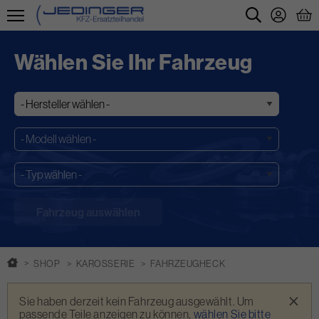
Direkt
zum
Wählen Sie Ihr Fahrzeug
Inhalt
SHOP
KAROSSERIE
FAHRZEUGHECK
Warnmeldung
×
Sie haben derzeit kein Fahrzeug ausgewählt. Um
passende Teile anzeigen zu können,
wählen Sie bitte