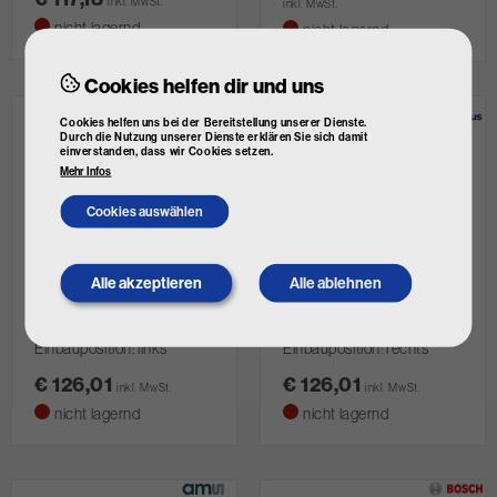
inkl. MwSt.
inkl. MwSt.
nicht lagernd
nicht lagernd
Cookies helfen dir und uns
Cookies helfen uns bei der Bereitstellung unserer Dienste.
Durch die Nutzung unserer Dienste erklären Sie sich damit
einverstanden, dass wir Cookies setzen.
Mehr Infos
Cookies auswählen
Alle akzeptieren
Alle ablehnen
Withdraw
ABAKUS
ABAKUS
consent
Arbeitsscheinwerfer
Arbeitsscheinwerfer
Art. Nr.
054-21357-1525
Art. Nr.
054-21357-2525
Einbauposition: links
Einbauposition: rechts
€ 126,01
€ 126,01
inkl. MwSt.
inkl. MwSt.
nicht lagernd
nicht lagernd