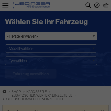
Direkt
zum
Wählen Sie Ihr Fahrzeug
Inhalt
SHOP
KAROSSERIE
ZUSATZSCHEINWERFER/-EINZELTEILE
ARBEITSSCHEINWERFER/-EINZELTEILE
Warnmeldung