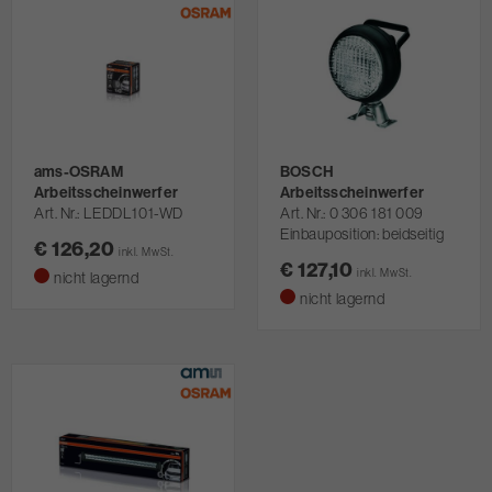
ams-OSRAM
BOSCH
Arbeitsscheinwerfer
Arbeitsscheinwerfer
Art. Nr.
LEDDL101-WD
Art. Nr.
0 306 181 009
Einbauposition: beidseitig
€ 126,20
inkl. MwSt.
€ 127,10
inkl. MwSt.
nicht lagernd
nicht lagernd