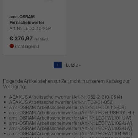
ams-OSRAM
Fernscheinwerfer
Art. Nr.
LEDDL104-SP
€ 276,97
inkl. MwSt.
nicht lagernd
Aktuelle
1
Letzte
Letzte »
Seite
Seite
Folgende Artikel stehen zur Zeit nicht in unserem Katalog zur
Verfügung:
ABAKUS Arbeitsscheinwerfer (Art-Nr. 052-21310-0514)
ABAKUS Arbeitsscheinwerfer (Art-Nr. T08-01-052)
ams-OSRAM Arbeitsscheinwerfer (Art-Nr. LEDDL113-CB)
ams-OSRAM Arbeitsscheinwerfer (Art-Nr. LEDFLUSH101-FL)
ams-OSRAM Arbeitsscheinwerfer (Art-Nr. LEDPWL101-UW)
ams-OSRAM Arbeitsscheinwerfer (Art-Nr. LEDPWL102-UW)
ams-OSRAM Arbeitsscheinwerfer (Art-Nr. LEDPWL103-UW)
ams-OSRAM Arbeitsscheinwerfer (Art-Nr. LEDPWL104-WD)