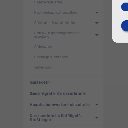
Reserveradwanne
Rückfahrleuchte/­-einzelteile
Schlussleuchte/­-einzelteile
Seiten-/­Begrenzungsleuchte/­-
einzelteile
Seitenwand
Stoßfänger/­-einzelteile
Verkleidung
Gasfedern
Gesamtgrafik Karosserieteile
Hauptscheinwerfer/­-einzelteile
Karosserieteile/­Kotflügel/­
Stoßfänger