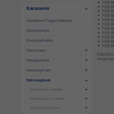
FEBI B
FEBI B
Karosserie
FEBI B
FEBI B
FEBI B
Aufnahme/­Träger/­Rahmen
FEBI B
FEBI B
Elektromotor
FEBI B
FEBI B
Ersatzradhalter
FEBI B
FEBI B
Fahrerhaus
Falls Sie
freuen un
Fahrgastzelle
Fahrzeugfront
Fahrzeugheck
Blinkleuchte/­-einzelteile
Bremsleuchte/­-einzelteile
Einzelteile/­Anbauteile