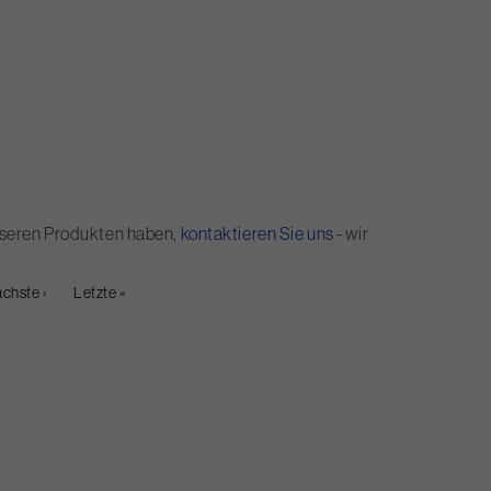
 unseren Produkten haben,
kontaktieren Sie uns
- wir
ächste
chste ›
Letzte
Letzte »
ite
Seite