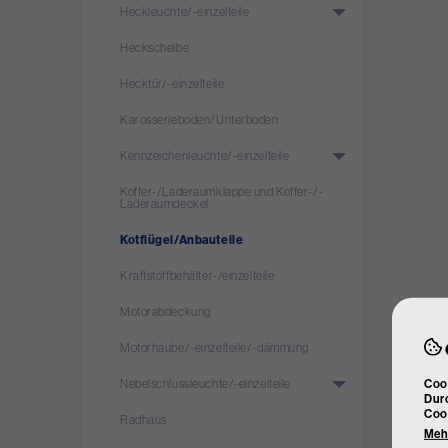
Heckleuchte/­-einzelteile
Heckscheibe
Hecktür/­-einzelteile
Karosserieboden/­Unterboden
Kennzeichenleuchte/­-einzelteile
Koffer-/­Laderaumklappe und Koffer-/­
Laderaumdeckel
Kotflügel/­Anbauteile
Kraftstoffbehälter-/­einzelteile
Motorabdeckung
Motorhaube/­-einzelteile/­-dämmung
Cook
Nebelschlussleuchte/­-einzelteile
Durc
Coo
Radhaus
Mehr