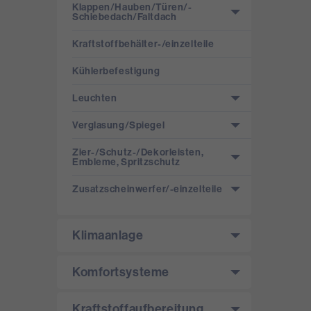
Klappen/­Hauben/­Türen/­
Schiebedach/­Faltdach
Kraftstoffbehälter-/­einzelteile
Kühlerbefestigung
Leuchten
Verglasung/­Spiegel
Zier-/­Schutz-/­Dekorleisten,
Embleme, Spritzschutz
Zusatzscheinwerfer/­-einzelteile
Klimaanlage
Komfortsysteme
Kraftstoffaufbereitung