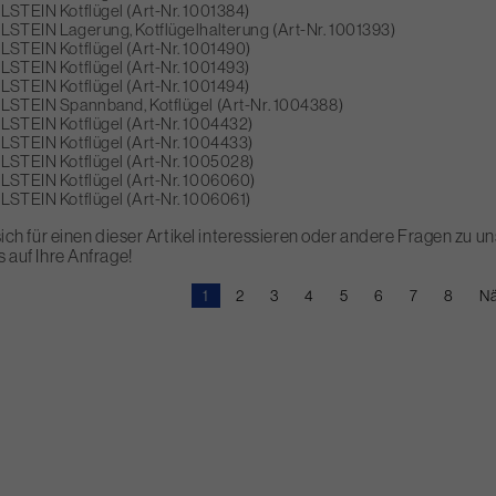
ILSTEIN Kotflügel (Art-Nr. 1001384)
ILSTEIN Lagerung, Kotflügelhalterung (Art-Nr. 1001393)
ILSTEIN Kotflügel (Art-Nr. 1001490)
ILSTEIN Kotflügel (Art-Nr. 1001493)
ILSTEIN Kotflügel (Art-Nr. 1001494)
ILSTEIN Spannband, Kotflügel (Art-Nr. 1004388)
ILSTEIN Kotflügel (Art-Nr. 1004432)
ILSTEIN Kotflügel (Art-Nr. 1004433)
ILSTEIN Kotflügel (Art-Nr. 1005028)
ILSTEIN Kotflügel (Art-Nr. 1006060)
ILSTEIN Kotflügel (Art-Nr. 1006061)
 sich für einen dieser Artikel interessieren oder andere Fragen zu
s auf Ihre Anfrage!
Aktuelle
1
Page
2
Page
3
Page
4
Page
5
Page
6
Page
7
Page
8
N
Nä
Seite
Se