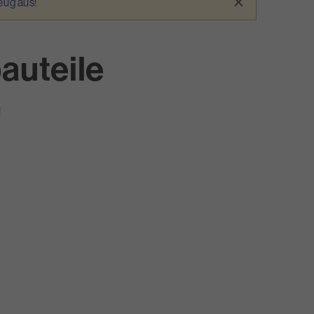
×
zeug aus
!
auteile
!