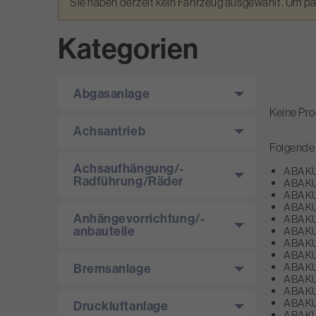
Warnmeldung
Sie haben derzeit kein Fahrzeug ausgewählt. Um p
Kategorien
Abgasanlage
Keine Pro
Achsantrieb
Folgende 
Achsaufhängung/­
ABAKUS
Radführung/­Räder
ABAKUS
ABAKUS
ABAKUS
Anhängevorrichtung/­-
ABAKUS
anbauteile
ABAKUS
ABAKUS
ABAKUS
Bremsanlage
ABAKUS
ABAKUS
ABAKUS
ABAKUS
Druckluftanlage
ABAKUS