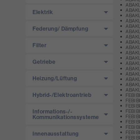
ABAKUS
ABAKUS
Elektrik
ABAKUS
ABAKUS
ABAKUS
Federung/­ Dämpfung
ABAKUS
ABAKUS
ABAKUS
Filter
ABAKUS
ABAKUS
ABAKUS
Getriebe
ABAKUS
ABAKUS
ABAKUS
Heizung/­Lüftung
ABAKUS
ABAKUS
ABAKUS
Hybrid-/­Elektroantrieb
FEBI B
FEBI B
FEBI B
Informations-/­
FEBI B
Kommunikationssysteme
FEBI B
FEBI B
FEBI BI
FEBI B
Innenausstattung
FEBI B