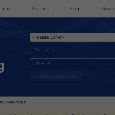
r uns
Services
Shop
Downl
g
EL/ANBAUTEILE