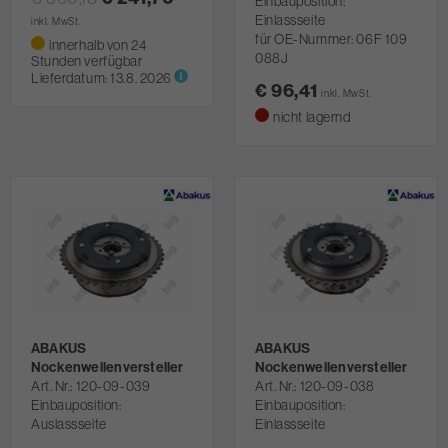
Einbauposition:
Einlassseite
inkl. MwSt.
für OE-Nummer: 06F 109
innerhalb von 24
088J
Stunden verfügbar
Lieferdatum:
13.8. 2026
€ 96,41
inkl. MwSt.
nicht lagernd
ABAKUS
ABAKUS
Nockenwellenversteller
Nockenwellenversteller
Art. Nr.
120-09-039
Art. Nr.
120-09-038
Einbauposition:
Einbauposition:
Auslassseite
Einlassseite