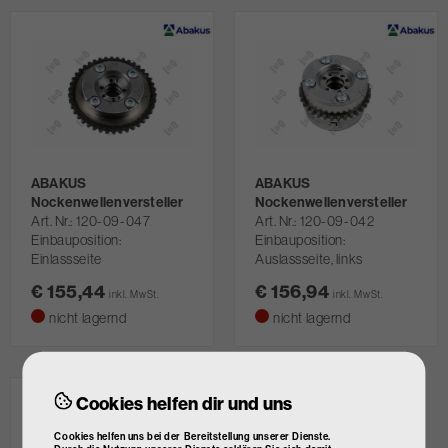
ABAKUS
ABAKUS
Nockenwellenversteller
Nockenwellenversteller
Art. Nr.
120-09-047
Art. Nr.
120-09-042
Einbauposition:
Einbauposition:
Einlassseite
Auslassseite, links
€ 155,44
€ 156,94
inkl. MwSt.
inkl. MwSt.
nicht lagernd
nicht lagernd
Cookies helfen dir und uns
Cookies helfen uns bei der Bereitstellung unserer Dienste.