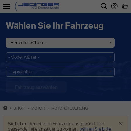
Direkt
zum
Wählen Sie Ihr Fahrzeug
Inhalt
SHOP
MOTOR
MOTORSTEUERUNG
Warnmeldung
×
Sie haben derzeit kein Fahrzeug ausgewählt. Um
passende Teile anzeigen zu können,
wählen Sie bitte