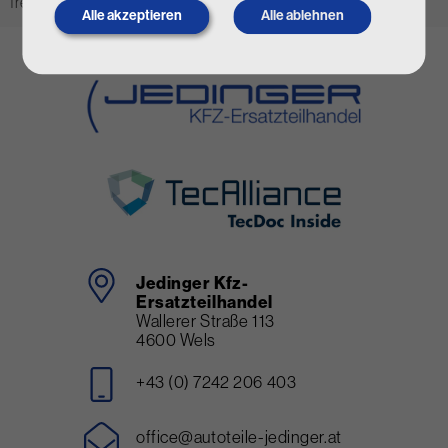
freuen uns auf Ihre Anfrage!
Alle akzeptieren
Alle ablehnen
Withdraw
consent
Jedinger Kfz-
Ersatzteilhandel
Wallerer Straße 113
4600 Wels
+43 (0) 7242 206 403
office@autoteile-jedinger.at