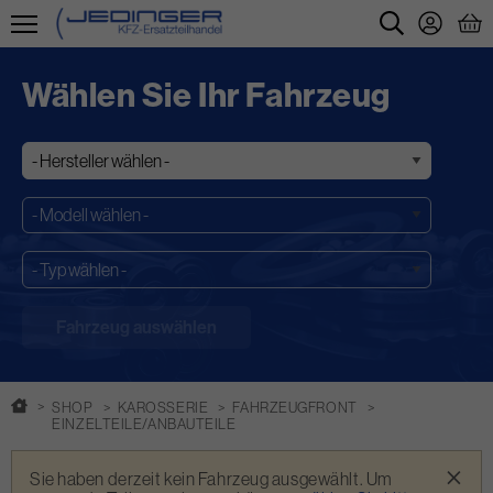
Direkt
zum
Wählen Sie Ihr Fahrzeug
Inhalt
SHOP
KAROSSERIE
FAHRZEUGFRONT
EINZELTEILE/ANBAUTEILE
Warnmeldung
×
Sie haben derzeit kein Fahrzeug ausgewählt. Um