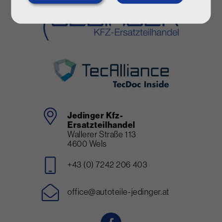
consent
Jedinger Kfz-
Ersatzteilhandel
Wallerer Straße 113
4600 Wels
+43 (0) 7242 206 403
office@autoteile-jedinger.at