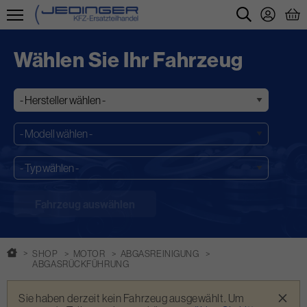
Direkt
zum
Wählen Sie Ihr Fahrzeug
Inhalt
SHOP
MOTOR
ABGASREINIGUNG
ABGASRÜCKFÜHRUNG
Warnmeldung
×
Sie haben derzeit kein Fahrzeug ausgewählt. Um