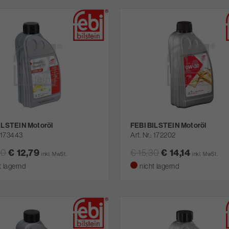
ILSTEIN Motoröl
FEBI BILSTEIN Motoröl
173443
Art. Nr.
172202
30
€ 12,79
€ 15,30
€ 14,14
inkl. MwSt.
inkl. MwSt.
t lagernd
nicht lagernd