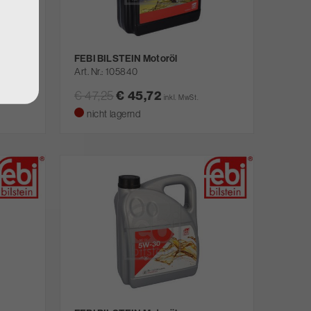
FEBI BILSTEIN Motoröl
Art. Nr.
105840
€ 47,25
€ 45,72
inkl. MwSt.
nicht lagernd