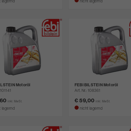
t lagernd
nicht lagernd
ILSTEIN Motoröl
FEBI BILSTEIN Motoröl
101141
Art. Nr.
108361
,60
€ 59,00
inkl. MwSt.
inkl. MwSt.
t lagernd
nicht lagernd