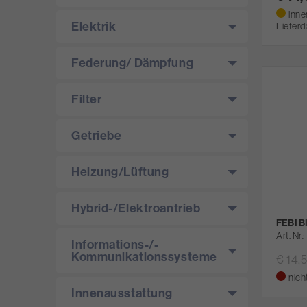
inne
Elektrik
Lieferd
Federung/­ Dämpfung
Filter
Getriebe
Heizung/­Lüftung
Hybrid-/­Elektroantrieb
FEBI B
Art. Nr.
Informations-/­
Kommunikationssysteme
€ 14,
nich
Innenausstattung