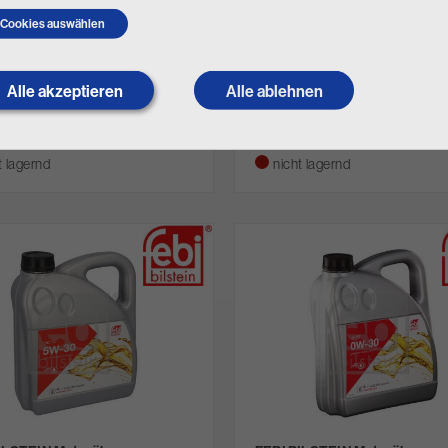
Cookies auswählen
ILSTEIN Motoröl
FEBI BILSTEIN Motoröl
Alle akzeptieren
Withdraw
Alle ablehnen
104913
Art. Nr.
101151
consent
40
€ 45,18
€ 61,50
€ 45,52
inkl. MwSt.
inkl. MwSt.
t lagernd
nicht lagernd