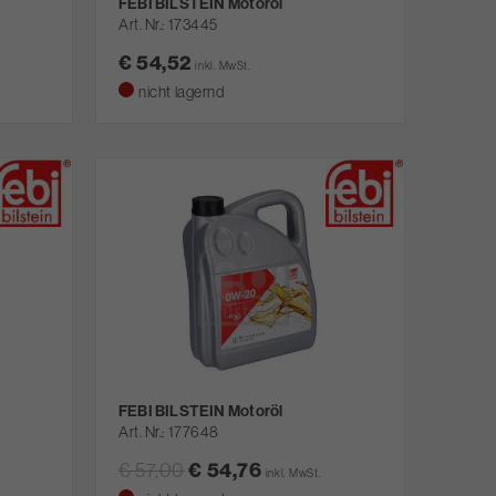
FEBI BILSTEIN Motoröl
Art. Nr.
173445
€ 54,52
inkl. MwSt.
nicht lagernd
FEBI BILSTEIN Motoröl
Art. Nr.
177648
€ 57,00
€ 54,76
inkl. MwSt.