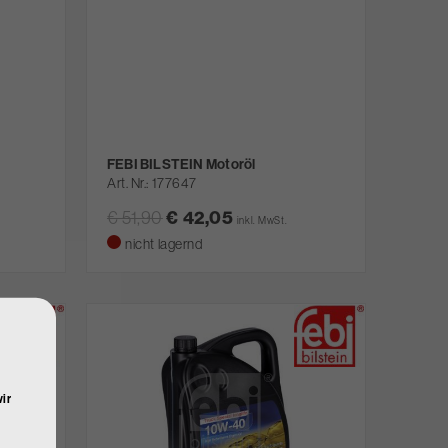
FEBI BILSTEIN Motoröl
Art. Nr.
177647
€ 51,90
€ 42,05
inkl. MwSt.
nicht lagernd
ir