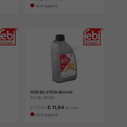
nicht lagernd
FEBI BILSTEIN Motoröl
Art. Nr.
101150
€ 16,40
€ 11,94
inkl. MwSt.
nicht lagernd