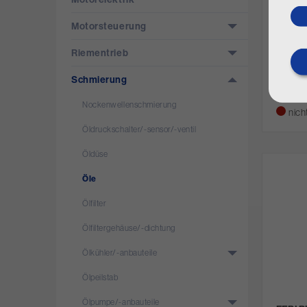
Motorsteuerung
Riementrieb
FEBI B
Art. Nr.
Schmierung
€ 65,
Nockenwellenschmierung
nich
Öldruckschalter/­-sensor/­-ventil
Öldüse
Öle
Ölfilter
Ölfiltergehäuse/­-dichtung
Ölkühler/­-anbauteile
Ölpeilstab
Ölpumpe/­-anbauteile