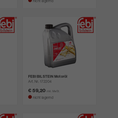
nicht lagernd
FEBI BILSTEIN Motoröl
Art. Nr.
172204
€ 59,20
inkl. MwSt.
nicht lagernd