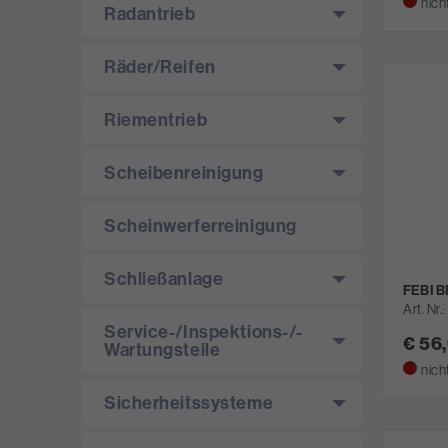
nich
Radantrieb
Räder/­Reifen
Riementrieb
Scheibenreinigung
Scheinwerferreinigung
Schließanlage
FEBI B
Art. Nr.
Service-/­Inspektions-/­
€ 56
Wartungsteile
nich
Sicherheitssysteme