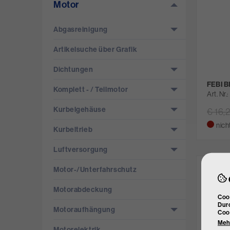
Motor
Abgasreinigung
Artikelsuche über Grafik
Dichtungen
FEBI B
Komplett - /­ Teilmotor
Art. Nr.
Kurbelgehäuse
€ 16,
nich
Kurbeltrieb
Luftversorgung
Motor-/­Unterfahrschutz
Motorabdeckung
Cook
Durc
Motoraufhängung
Coo
Mehr
Motorelektrik