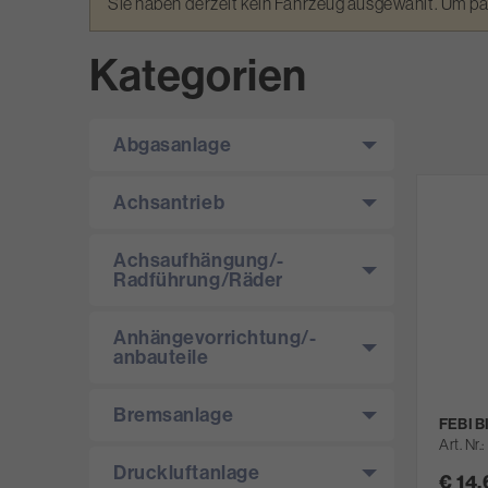
Warnmeldung
Sie haben derzeit kein Fahrzeug ausgewählt. Um p
Kategorien
Abgasanlage
Achsantrieb
Achsaufhängung/­
Radführung/­Räder
Anhängevorrichtung/­-
anbauteile
Bremsanlage
FEBI B
Art. Nr.
Druckluftanlage
€ 14