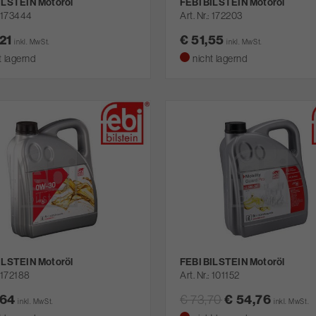
ILSTEIN Motoröl
FEBI BILSTEIN Motoröl
173444
Art. Nr.
172203
,21
€ 51,55
inkl. MwSt.
inkl. MwSt.
t lagernd
nicht lagernd
ILSTEIN Motoröl
FEBI BILSTEIN Motoröl
172188
Art. Nr.
101152
,64
€ 73,70
€ 54,76
inkl. MwSt.
inkl. MwSt.