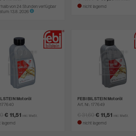
rhalb von 24 Stunden verfügbar
nicht lagernd
atum:
13.8. 2026
ILSTEIN Motoröl
FEBI BILSTEIN Motoröl
177640
Art. Nr.
177649
50
€ 11,51
€ 31,60
€ 11,51
inkl. MwSt.
inkl. MwSt.
t lagernd
nicht lagernd