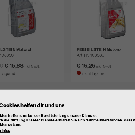
ILSTEIN Motoröl
FEBI BILSTEIN Motoröl
108350
Art. Nr.
108360
20
€ 15,88
€ 16,26
inkl. MwSt.
inkl. MwSt.
t lagernd
nicht lagernd
Cookies helfen dir und uns
ies helfen uns bei der Bereitstellung unserer Dienste.
h die Nutzung unserer Dienste erklären Sie sich damit einverstanden, dass w
kies setzen.
 Infos