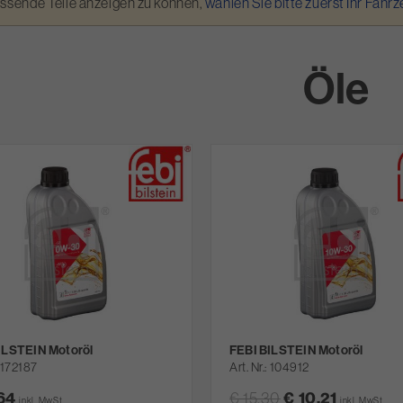
assende Teile anzeigen zu können,
wählen Sie bitte zuerst Ihr Fahr
Öle
ILSTEIN Motoröl
FEBI BILSTEIN Motoröl
172187
Art. Nr.
104912
,64
€ 15,30
€ 10,21
inkl. MwSt.
inkl. MwSt.