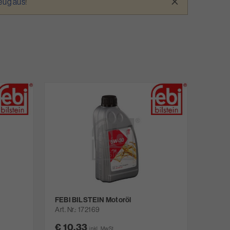
×
zeug aus
!
FEBI BILSTEIN Motoröl
Art. Nr.
172169
€ 10,33
inkl. MwSt.