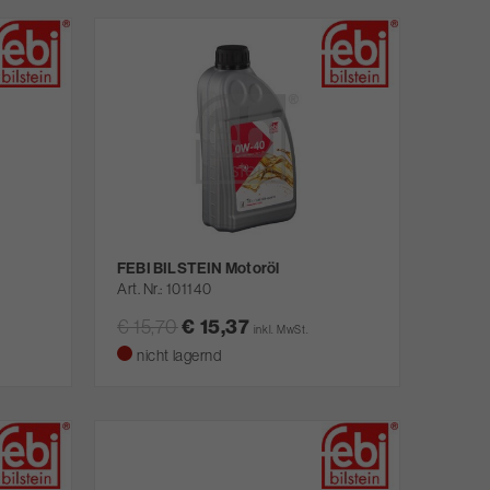
FEBI BILSTEIN Motoröl
Art. Nr.
101140
€ 15,70
€ 15,37
inkl. MwSt.
nicht lagernd