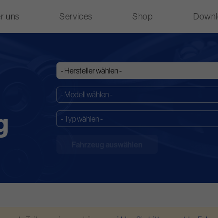
r uns
Services
Shop
Downl
g