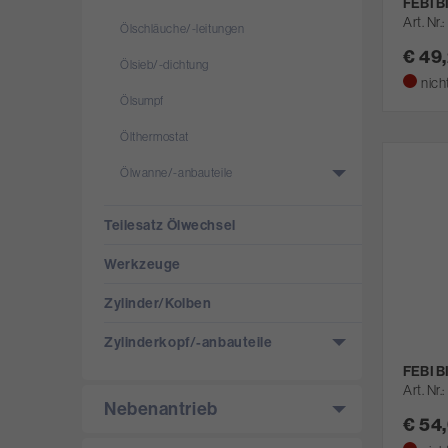
FEBI B
Art. Nr.
Ölschläuche/­-leitungen
€ 49
Ölsieb/­-dichtung
nich
Ölsumpf
Ölthermostat
Ölwanne/­-anbauteile
Teilesatz Ölwechsel
Werkzeuge
Zylinder/­Kolben
Zylinderkopf/­-anbauteile
FEBI B
Art. Nr.
Nebenantrieb
€ 54