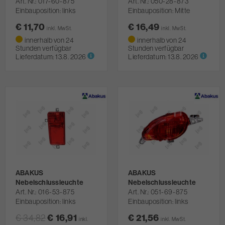
Art. Nr.
017-60-875
Art. Nr.
050-28-873
Einbauposition: links
Einbauposition: Mitte
€ 11,70
€ 16,49
inkl. MwSt.
inkl. MwSt.
innerhalb von 24
innerhalb von 24
Stunden verfügbar
Stunden verfügbar
Lieferdatum:
13.8. 2026
Lieferdatum:
13.8. 2026
ABAKUS
ABAKUS
Nebelschlussleuchte
Nebelschlussleuchte
Art. Nr.
016-53-875
Art. Nr.
051-69-875
Einbauposition: links
Einbauposition: links
€ 34,82
€ 16,91
€ 21,56
inkl.
inkl. MwSt.