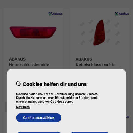
ABAKUS
ABAKUS
Nebelschlussleuchte
Nebelschlussleuchte
Art. Nr.
115-4003L-LD-U
Art. Nr.
017-71-876RHD
Einbauposition: links
Einbauposition: rechts
Cookies helfen dir und uns
€ 25,84
€ 27,07
inkl. MwSt.
inkl. MwSt.
nicht lagernd
nicht lagernd
Cookies helfen uns bei der Bereitstellung unserer Dienste.
Durch die Nutzung unserer Dienste erklären Sie sich damit
einverstanden, dass wir Cookies setzen.
Mehr Infos
Cookies auswählen