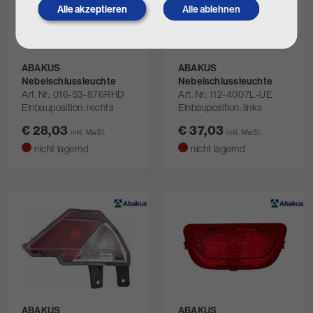
Alle akzeptieren
Alle ablehnen
Withdraw
consent
ABAKUS
ABAKUS
Nebelschlussleuchte
Nebelschlussleuchte
Art. Nr.
016-53-876RHD
Art. Nr.
112-4007L-UE
Einbauposition: rechts
Einbauposition: links
€ 28,03
€ 37,03
inkl. MwSt.
inkl. MwSt.
nicht lagernd
nicht lagernd
ABAKUS
ABAKUS