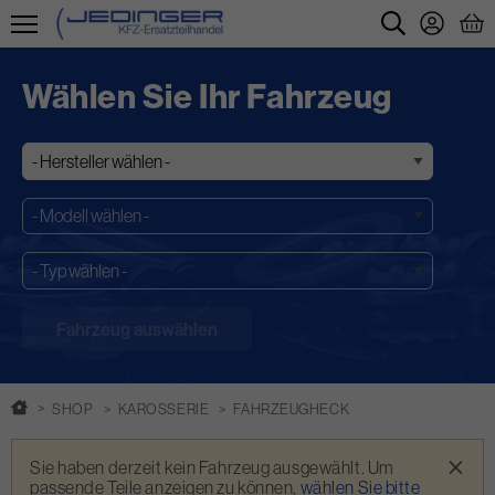
Direkt
zum
Wählen Sie Ihr Fahrzeug
Inhalt
SHOP
KAROSSERIE
FAHRZEUGHECK
Warnmeldung
×
Sie haben derzeit kein Fahrzeug ausgewählt. Um
passende Teile anzeigen zu können,
wählen Sie bitte