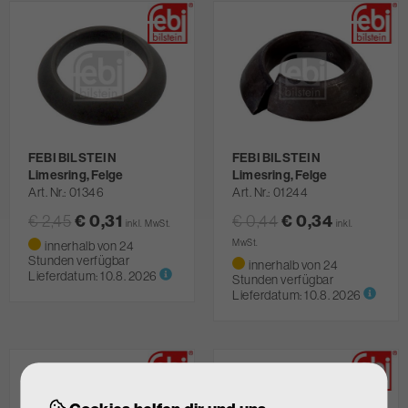
FEBI BILSTEIN
FEBI BILSTEIN
Limesring, Felge
Limesring, Felge
Art. Nr.
01346
Art. Nr.
01244
€ 0,31
€ 0,34
€ 2,45
€ 0,44
inkl. MwSt.
inkl.
MwSt.
innerhalb von 24
Stunden verfügbar
innerhalb von 24
Lieferdatum:
10.8. 2026
Stunden verfügbar
Lieferdatum:
10.8. 2026