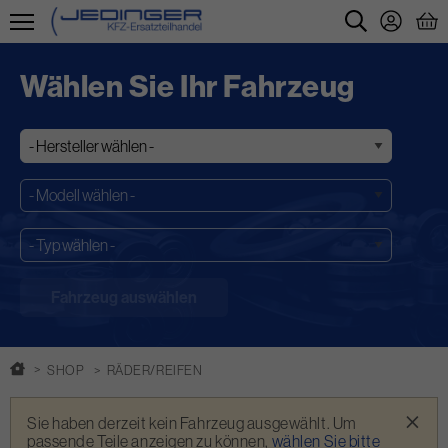
Direkt
zum
Wählen Sie Ihr Fahrzeug
Inhalt
SHOP
RÄDER/REIFEN
Warnmeldung
×
Sie haben derzeit kein Fahrzeug ausgewählt. Um
passende Teile anzeigen zu können,
wählen Sie bitte