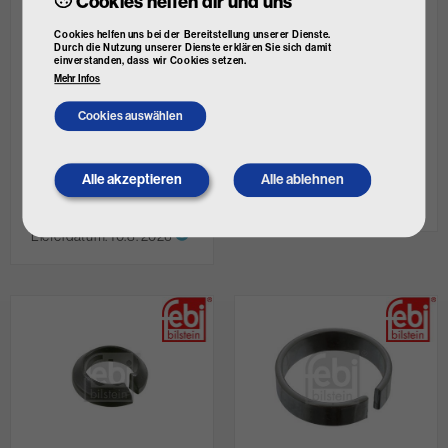
Cookies helfen dir und uns
Cookies helfen uns bei der Bereitstellung unserer Dienste.
Durch die Nutzung unserer Dienste erklären Sie sich damit
einverstanden, dass wir Cookies setzen.
Mehr Infos
FEBI BILSTEIN
FEBI BILSTEIN
Cookies auswählen
Limesring, Felge
Limesring, Felge
Art. Nr.
05901
Art. Nr.
01656
€ 0,35
€ 0,28
€ 2,42
Alle akzeptieren
Alle ablehnen
Withdraw
inkl. MwSt.
inkl. MwSt.
consent
innerhalb von 24
nicht lagernd
Stunden verfügbar
Lieferdatum:
10.8. 2026