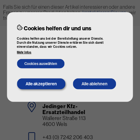
Falls Sie sich für einen dieser Artikel interessieren oder andere
Fragen zu unseren Produkten haben,
kontaktieren Sie uns
- wir
freuen uns auf Ihre Anfrage!
Cookies helfen dir und uns
Cookies helfen uns bei der Bereitstellung unserer Dienste.
Durch die Nutzung unserer Dienste erklären Sie sich damit
einverstanden, dass wir Cookies setzen.
Mehr Infos
Cookies auswählen
Alle akzeptieren
Alle ablehnen
Withdraw
consent
Jedinger Kfz-
Ersatzteilhandel
Wallerer Straße 113
4600 Wels
+43 (0) 7242 206 403