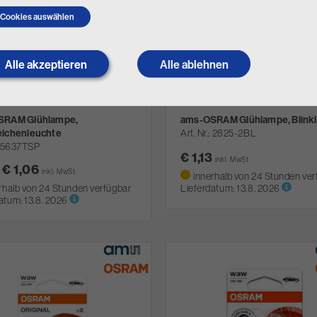
Cookies auswählen
Alle akzeptieren
Withdraw
Alle ablehnen
consent
SRAM Glühlampe,
ams-OSRAM Glühlampe, Blink
ichenleuchte
Art. Nr.
2825-2BL
5637TSP
€ 1,13
inkl. MwSt.
€ 1,06
inkl. MwSt.
innerhalb von 24 Stunden ver
rhalb von 24 Stunden verfügbar
Lieferdatum:
13.8. 2026
atum:
13.8. 2026