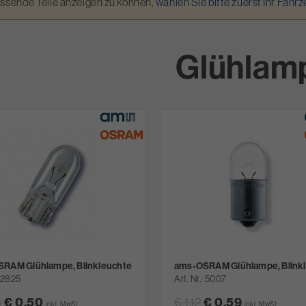
assende Teile anzeigen zu können,
wählen Sie bitte zuerst Ihr Fahr
Glühlam
RAM Glühlampe, Blinkleuchte
ams-OSRAM Glühlampe, Blink
2825
Art. Nr.
5007
3
€ 0,50
€ 1,12
€ 0,59
inkl. MwSt.
inkl. MwSt.