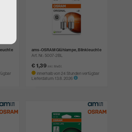
leuchte
ams-OSRAM Glühlampe, Blinkleuchte
Art. Nr.
5007-2BL
€ 1,39
inkl. MwSt.
fügbar
innerhalb von 24 Stunden verfügbar
Lieferdatum:
13.8. 2026