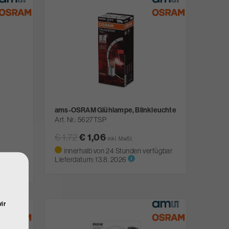
ams-OSRAM Glühlampe, Blinkleuchte
Art. Nr.
5627TSP
€ 1,72
€ 1,06
inkl. MwSt.
innerhalb von 24 Stunden verfügbar
fügbar
Lieferdatum:
13.8. 2026
ir