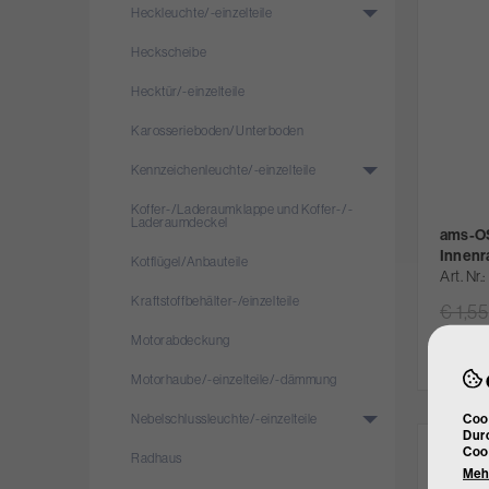
Heckleuchte/­-einzelteile
Heckscheibe
Hecktür/­-einzelteile
Karosserieboden/­Unterboden
Kennzeichenleuchte/­-einzelteile
Koffer-/­Laderaumklappe und Koffer-/­
Laderaumdeckel
ams-O
Innenr
Kotflügel/­Anbauteile
Art. Nr.
Kraftstoffbehälter-/­einzelteile
€ 1,55
inne
Motorabdeckung
Lieferd
Motorhaube/­-einzelteile/­-dämmung
Cook
Nebelschlussleuchte/­-einzelteile
Durc
Coo
Radhaus
Mehr