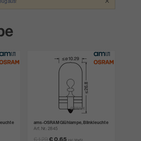
×
zeug aus
!
pe
leuchte
ams-OSRAM Glühlampe, Blinkleuchte
Art. Nr.
2845
€ 1,29
€ 0,65
inkl. MwSt.