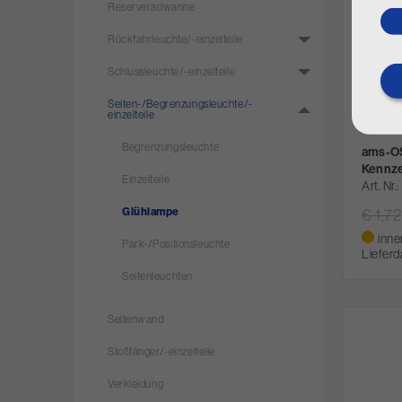
Reserveradwanne
Rückfahrleuchte/­-einzelteile
Schlussleuchte/­-einzelteile
Seiten-/­Begrenzungsleuchte/­-
einzelteile
Begrenzungsleuchte
ams-O
Kennze
Einzelteile
Art. Nr.
€ 1,72
Glühlampe
inne
Park-/­Positionsleuchte
Lieferd
Seitenleuchten
Seitenwand
Stoßfänger/­-einzelteile
Verkleidung