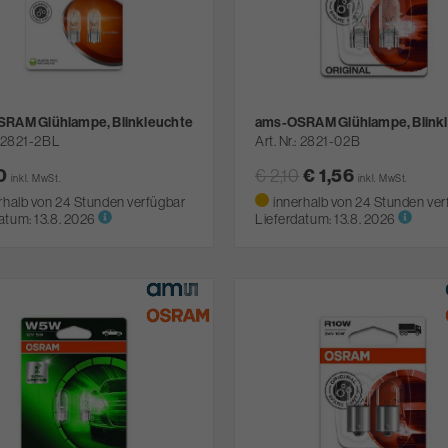
RAM Glühlampe, Blinkleuchte
ams-OSRAM Glühlampe, Blink
2821-2BL
Art. Nr.
2821-02B
40
€ 2,10
€ 1,56
inkl. MwSt.
inkl. MwSt.
rhalb von 24 Stunden verfügbar
innerhalb von 24 Stunden ver
atum:
13.8. 2026
Lieferdatum:
13.8. 2026