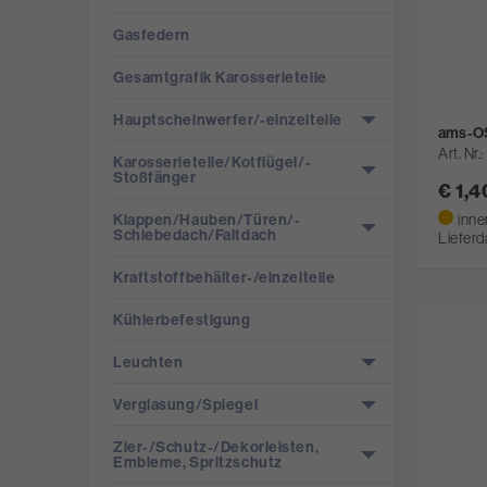
Gasfedern
Gesamtgrafik Karosserieteile
Hauptscheinwerfer/­-einzelteile
ams-OS
Art. Nr.
Karosserieteile/­Kotflügel/­
Stoßfänger
€ 1,
inne
Klappen/­Hauben/­Türen/­
Schiebedach/­Faltdach
Lieferd
Kraftstoffbehälter-/­einzelteile
Kühlerbefestigung
Leuchten
Verglasung/­Spiegel
Zier-/­Schutz-/­Dekorleisten,
Embleme, Spritzschutz