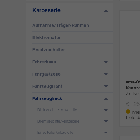
Karosserie
Aufnahme/­Träger/­Rahmen
Elektromotor
Ersatzradhalter
Fahrerhaus
Fahrgastzelle
ams-O
Fahrzeugfront
Kennze
Art. Nr.
Fahrzeugheck
€ 1,25
Blinkleuchte/­-einzelteile
inne
Lieferd
Bremsleuchte/­-einzelteile
Einzelteile/­Anbauteile