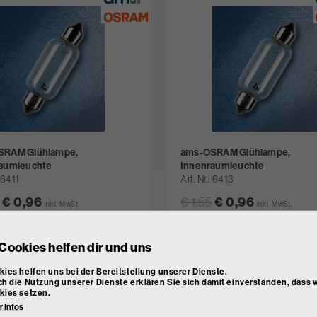
SRAM Glühlampe,
ams-OSRAM Glühlampe,
aumleuchte
Innenraumleuchte
6411
Art. Nr.
6413
€ 0,96
€ 1,55
€ 0,96
inkl. MwSt.
inkl. MwSt.
rhalb von 24 Stunden verfügbar
innerhalb von 24 Stunden ver
atum:
13.8. 2026
Lieferdatum:
13.8. 2026
Cookies helfen dir und uns
ies helfen uns bei der Bereitstellung unserer Dienste.
h die Nutzung unserer Dienste erklären Sie sich damit einverstanden, dass w
kies setzen.
 Infos