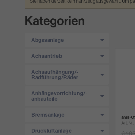
Warnmeldung
Sie haben derzeit kein Fahrzeug ausgewählt. Um p
Kategorien
Abgasanlage
Achsantrieb
Achsaufhängung/­
Radführung/­Räder
Anhängevorrichtung/­-
anbauteile
Bremsanlage
ams-OS
Art. Nr.
Druckluftanlage
€ 1,0