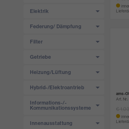
inne
Elektrik
Lieferd
Federung/­ Dämpfung
Filter
Getriebe
Heizung/­Lüftung
Hybrid-/­Elektroantrieb
ams-OS
Art. Nr.
Informations-/­
Kommunikationssysteme
€ 1,0
inne
Lieferd
Innenausstattung