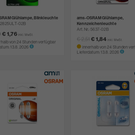
RAM Glühlampe, Blinkleuchte
ams-OSRAM Glühlampe,
2825ULT-02B
Kennzeichenleuchte
Art. Nr.
5637-02B
9
€ 1,76
inkl. MwSt.
€ 2,51
€ 1,84
inkl. MwSt.
rhalb von 24 Stunden verfügbar
atum:
13.8. 2026
innerhalb von 24 Stunden ver
Lieferdatum:
13.8. 2026