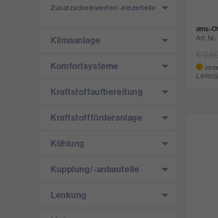
Zusatzscheinwerfer/­-einzelteile
ams-OS
Art. Nr.
Klimaanlage
€ 2,5
Komfortsysteme
inne
Lieferd
Kraftstoffaufbereitung
Kraftstoffförderanlage
Kühlung
Kupplung/­-anbauteile
Lenkung