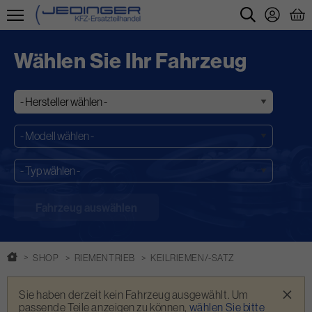
Direkt
zum
Wählen Sie Ihr Fahrzeug
Inhalt
SHOP
RIEMENTRIEB
KEILRIEMEN/-SATZ
Warnmeldung
×
Sie haben derzeit kein Fahrzeug ausgewählt. Um
passende Teile anzeigen zu können,
wählen Sie bitte