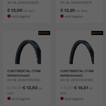
Art. Nr.
2XAVX10X920
Art. Nr.
2XAVX10X975
€ 13,00
€ 13,20
inkl. MwSt.
inkl. MwSt.
nicht lagernd
nicht lagernd
CONTINENTAL CTAM
CONTINENTAL CTAM
Keilriemensatz
Keilriemensatz
Art. Nr.
2XAVX13X1050
Art. Nr.
2XAVX10X1100
€ 38,30
€ 13,92
€ 32,10
€ 14,51
inkl.
inkl.
MwSt.
MwSt.
nicht lagernd
nicht lagernd