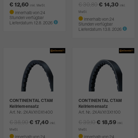
€ 12,60
€ 30,80
€ 14,30
inkl. MwSt.
inkl.
innerhalb von 24
MwSt.
Stunden verfügbar
innerhalb von 24
Lieferdatum:
12.8. 2026
Stunden verfügbar
Lieferdatum:
13.8. 2026
CONTINENTAL CTAM
CONTINENTAL CTAM
Keilriemensatz
Keilriemensatz
Art. Nr.
2XAVX10X1400
Art. Nr.
2XAVX13X1100
€ 38,90
€ 17,40
€ 39,10
€ 18,59
inkl.
inkl.
MwSt.
MwSt.
innerhalb von 24
innerhalb von 24