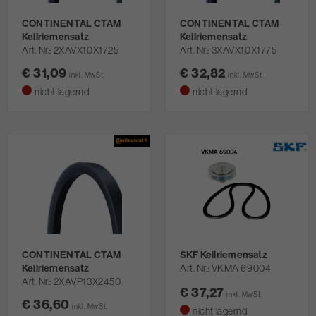
CONTINENTAL CTAM
CONTINENTAL CTAM
Keilriemensatz
Keilriemensatz
Art. Nr.
2XAVX10X1725
Art. Nr.
3XAVX10X1775
€ 31,09
€ 32,82
inkl. MwSt.
inkl. MwSt.
nicht lagernd
nicht lagernd
CONTINENTAL CTAM
SKF Keilriemensatz
Keilriemensatz
Art. Nr.
VKMA 69004
Art. Nr.
2XAVP13X2450
€ 37,27
inkl. MwSt.
€ 36,60
inkl. MwSt.
nicht lagernd