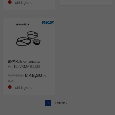
nicht lagernd
SKF Keilriemensatz
Art. Nr.
VKMA 65229
€ 79,00
€ 48,30
inkl.
MwSt.
nicht lagernd
Aktuelle
1
Letzte
Letzte »
Seite
Seite