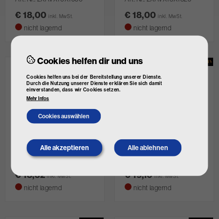
€ 18,00
€ 18,00
inkl. MwSt.
inkl. MwSt.
nicht lagernd
nicht lagernd
Cookies helfen dir und uns
Cookies helfen uns bei der Bereitstellung unserer Dienste.
Durch die Nutzung unserer Dienste erklären Sie sich damit
einverstanden, dass wir Cookies setzen.
Mehr Infos
Cookies auswählen
CONTINENTAL CTAM
CONTINENTAL CTAM
Alle akzeptieren
Alle ablehnen
Withdraw
Keilriemensatz
Keilriemensatz
consent
Art. Nr.
2XAVX13X1075
Art. Nr.
2XAVX13X1150
€ 18,32
€ 19,10
inkl. MwSt.
inkl. MwSt.
nicht lagernd
nicht lagernd