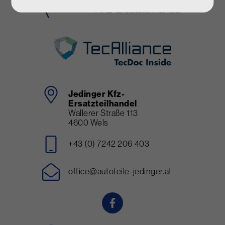
Jedinger Kfz-
Ersatzteilhandel
Wallerer Straße 113
4600 Wels
+43 (0) 7242 206 403
office@autoteile-jedinger.at