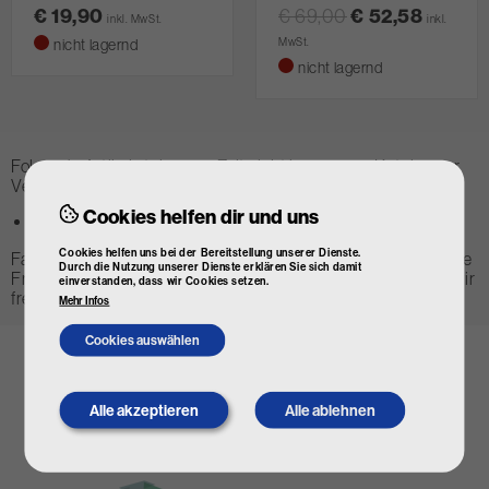
€ 19,90
€ 69,00
€ 52,58
inkl. MwSt.
inkl.
nicht lagernd
MwSt.
nicht lagernd
Folgende Artikel stehen zur Zeit nicht in unserem Katalog zur
Verfügung:
Cookies helfen dir und uns
FEBI BILSTEIN Kraftstofffilterschlüssel (Art-Nr. 198974)
Cookies helfen uns bei der Bereitstellung unserer Dienste.
Falls Sie sich für einen dieser Artikel interessieren oder andere
Durch die Nutzung unserer Dienste erklären Sie sich damit
Fragen zu unseren Produkten haben,
kontaktieren Sie uns
- wir
einverstanden, dass wir Cookies setzen.
freuen uns auf Ihre Anfrage!
Mehr Infos
Cookies auswählen
Alle akzeptieren
Alle ablehnen
Withdraw
consent