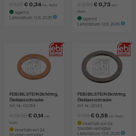
€ 1,29
€ 0,34
€ 3,86
€ 0,73
inkl. MwSt.
inkl.
lagernd
MwSt.
Lieferdatum:
12.8. 2026
lagernd
Lieferdatum:
12.8. 2026
FEBI BILSTEIN Dichtring,
FEBI BILSTEIN Dichtring,
Ölablassschraube
Ölablassschraube
Art. Nr.
04054
Art. Nr.
22149
€ 24,50
€ 0,14
€ 1,18
€ 0,58
inkl.
inkl. MwSt.
MwSt.
innerhalb von 24
Stunden verfügbar
innerhalb von 24
Lieferdatum:
13.8. 2026
Stunden verfügbar