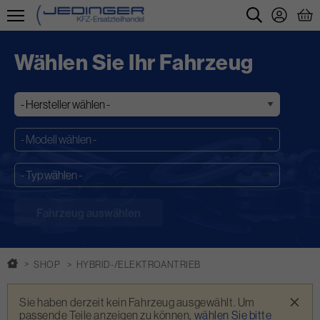
Direkt
zum
Wählen Sie Ihr Fahrzeug
Inhalt
SHOP
HYBRID-/ELEKTROANTRIEB
Warnmeldung
×
Sie haben derzeit kein Fahrzeug ausgewählt. Um
passende Teile anzeigen zu können,
wählen Sie bitte