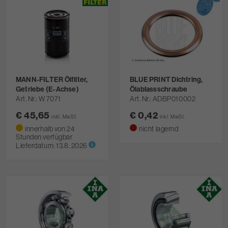
MANN-FILTER Ölfilter,
BLUE PRINT Dichtring,
Getriebe (E-Achse)
Ölablassschraube
Art. Nr.
W 7071
Art. Nr.
ADBP010002
€ 45,65
€ 0,42
inkl. MwSt.
inkl. MwSt.
innerhalb von 24
nicht lagernd
Stunden verfügbar
Lieferdatum:
13.8. 2026