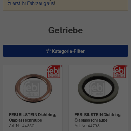
zuerst Ihr Fahrzeug aus
!
Getriebe
Kategorie-Filter
FEBI BILSTEIN Dichtring,
FEBI BILSTEIN Dichtring,
Ölablassschraube
Ölablassschraube
Art. Nr.
44850
Art. Nr.
44793