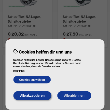
Schaeffler INA Lager,
Schaeffler INA Lager,
Schaltgetriebe
Schaltgetriebe
Art. Nr.
712 2366 10
Art. Nr.
712 2348 10
€ 20,32
€ 27,50
inkl. MwSt.
inkl. MwSt.
nicht lagernd
nicht lagernd
Cookies helfen dir und uns
Cookies helfen uns bei der Bereitstellung unserer Dienste.
Durch die Nutzung unserer Dienste erklären Sie sich damit
einverstanden, dass wir Cookies setzen.
Mehr Infos
Cookies auswählen
Alle akzeptieren
Alle ablehnen
Withdraw
FEBI BILSTEIN Ölfilter,
consent
Getriebe (E-Achse)
Art. Nr.
186612