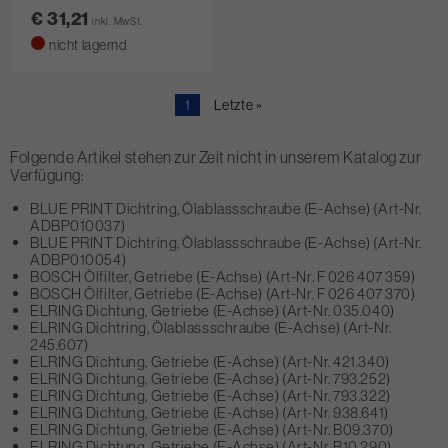
€ 31,21
inkl. MwSt.
nicht lagernd
Aktuelle
1
Letzte
Letzte »
Seite
Seite
Folgende Artikel stehen zur Zeit nicht in unserem Katalog zur
Verfügung:
BLUE PRINT Dichtring, Ölablassschraube (E-Achse) (Art-Nr.
ADBP010037)
BLUE PRINT Dichtring, Ölablassschraube (E-Achse) (Art-Nr.
ADBP010054)
BOSCH Ölfilter, Getriebe (E-Achse) (Art-Nr. F 026 407 359)
BOSCH Ölfilter, Getriebe (E-Achse) (Art-Nr. F 026 407 370)
ELRING Dichtung, Getriebe (E-Achse) (Art-Nr. 035.040)
ELRING Dichtring, Ölablassschraube (E-Achse) (Art-Nr.
245.607)
ELRING Dichtung, Getriebe (E-Achse) (Art-Nr. 421.340)
ELRING Dichtung, Getriebe (E-Achse) (Art-Nr. 793.252)
ELRING Dichtung, Getriebe (E-Achse) (Art-Nr. 793.322)
ELRING Dichtung, Getriebe (E-Achse) (Art-Nr. 938.641)
ELRING Dichtung, Getriebe (E-Achse) (Art-Nr. B09.370)
ELRING Dichtung, Getriebe (E-Achse) (Art-Nr. B10.290)