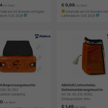
84
€ 9,98
inkl. MwSt.
inkl. MwSt.
rhalb von 24 Stunden verfügbar
innerhalb von 24 Stunden ver
atum:
12.8. 2026
Lieferdatum:
12.8. 2026
S Begrenzungsleuchte
ABAKUS Lichtscheibe,
038-33-892
Seitenmarkierungsleuchte
osition: beidseitig
Art. Nr.
00-215-1506L
Einbauposition: links
10
inkl. MwSt.
€ 1,46
inkl. MwSt.