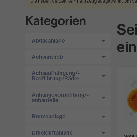
Warnmeldung
Sie haben derzeit kein Fahrzeug ausgewählt. Um p
Kategorien
Se
Abgasanlage
ein
Achsantrieb
Achsaufhängung/­
Radführung/­Räder
Anhängevorrichtung/­-
anbauteile
Bremsanlage
Druckluftanlage
ABAKUS