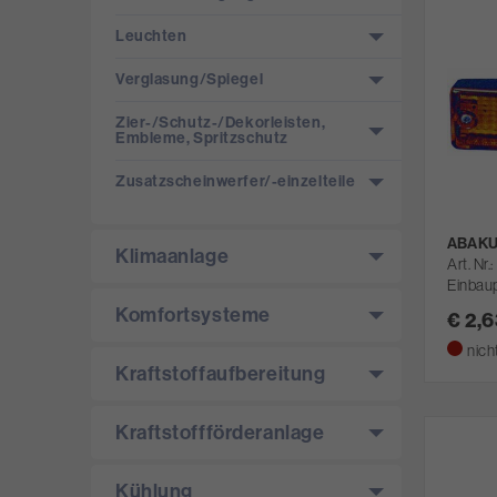
Leuchten
Verglasung/­Spiegel
Zier-/­Schutz-/­Dekorleisten,
Embleme, Spritzschutz
Zusatzscheinwerfer/­-einzelteile
ABAKUS
Klimaanlage
Art. Nr.
Einbaup
Komfortsysteme
€ 2,
nich
Kraftstoffaufbereitung
Kraftstoffförderanlage
Kühlung