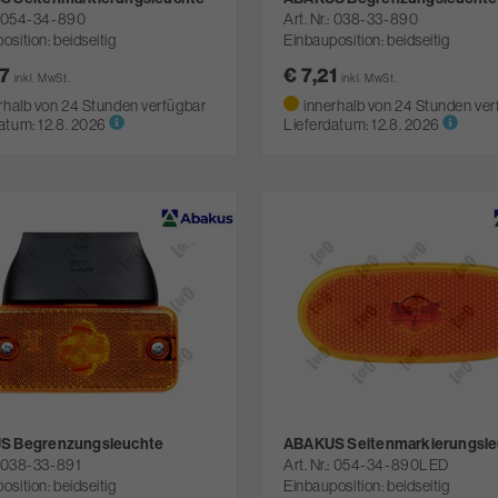
054-34-890
Art. Nr.
038-33-890
osition: beidseitig
Einbauposition: beidseitig
67
€ 7,21
inkl. MwSt.
inkl. MwSt.
rhalb von 24 Stunden verfügbar
innerhalb von 24 Stunden ver
atum:
12.8. 2026
Lieferdatum:
12.8. 2026
S Begrenzungsleuchte
ABAKUS Seitenmarkierungsle
038-33-891
Art. Nr.
054-34-890LED
osition: beidseitig
Einbauposition: beidseitig