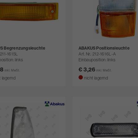
S Begrenzungsleuchte
ABAKUS Positionsleuchte
211-1615L
Art. Nr.
212-1616L-A
osition: links
Einbauposition: links
08
€ 3,26
inkl. MwSt.
inkl. MwSt.
t lagernd
nicht lagernd