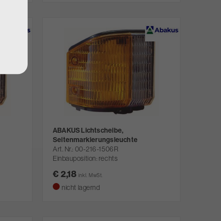
ABAKUS Lichtscheibe,
Seitenmarkierungsleuchte
Art. Nr.
00-216-1506R
Einbauposition: rechts
€ 2,18
inkl. MwSt.
nicht lagernd