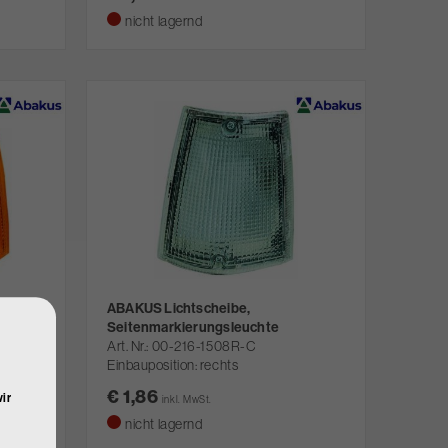
nicht lagernd
ABAKUS Lichtscheibe,
Seitenmarkierungsleuchte
Art. Nr.
00-216-1508R-C
Einbauposition: rechts
€ 1,86
ir
inkl. MwSt.
nicht lagernd