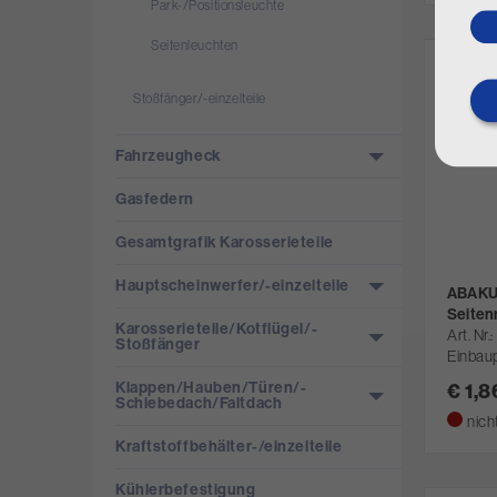
Park-/­Positionsleuchte
Seitenleuchten
Stoßfänger/­-einzelteile
Fahrzeugheck
Gasfedern
Gesamtgrafik Karosserieteile
Hauptscheinwerfer/­-einzelteile
ABAKUS
Seiten
Karosserieteile/­Kotflügel/­
Art. Nr.
Stoßfänger
Einbaup
Klappen/­Hauben/­Türen/­
€ 1,
Schiebedach/­Faltdach
nich
Kraftstoffbehälter-/­einzelteile
Kühlerbefestigung