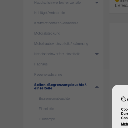
inne
Hauptscheinwerfer/­-einzelteile
Lieferd
Kotflügel/­Anbauteile
Kraftstoffbehälter-/­einzelteile
Motorabdeckung
Motorhaube/­-einzelteile/­-dämmung
Nebelscheinwerfer/­-einzelteile
Radhaus
Reserveradwanne
Seiten-/­Begrenzungsleuchte/­-
ABAKUS
einzelteile
Seiten
Art. Nr.
Begrenzungsleuchte
Einbaup
Einzelteile
Cook
€ 1,
Durc
Coo
Glühlampe
nich
Mehr