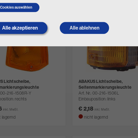
Cookies auswählen
Alle akzeptieren
Withdraw
Alle ablehnen
consent
 Lichtscheibe,
ABAKUS Lichtscheibe,
markierungsleuchte
Seitenmarkierungsleuchte
00-216-1508R-Y
Art. Nr.
00-216-1506L
osition: rechts
Einbauposition: links
86
€ 2,18
inkl. MwSt.
inkl. MwSt.
t lagernd
nicht lagernd