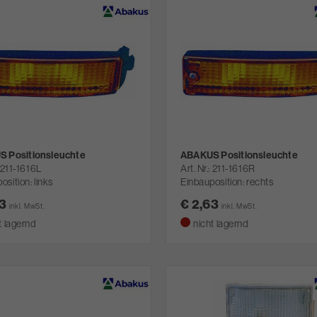
 Positionsleuchte
ABAKUS Positionsleuchte
211-1616L
Art. Nr.
211-1616R
osition: links
Einbauposition: rechts
63
€ 2,63
inkl. MwSt.
inkl. MwSt.
t lagernd
nicht lagernd