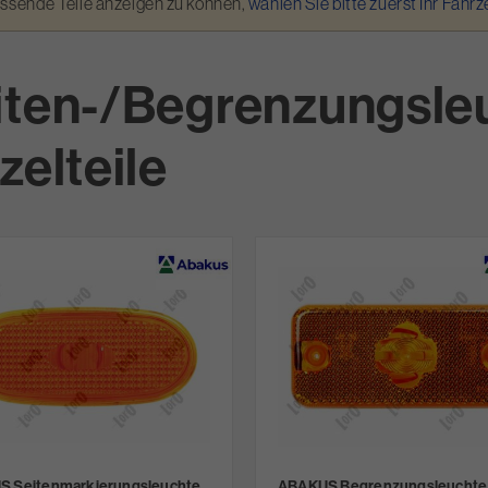
assende Teile anzeigen zu können,
wählen Sie bitte zuerst Ihr Fahr
iten-/Begrenzungsle
zelteile
 Seitenmarkierungsleuchte
ABAKUS Begrenzungsleuchte