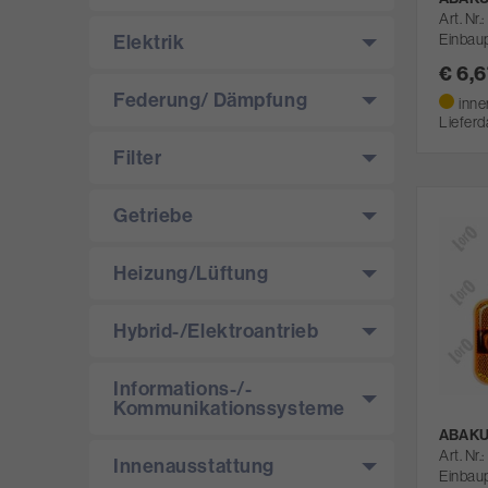
Art. Nr.
Einbaup
Elektrik
€ 6,
Federung/­ Dämpfung
inne
Lieferd
Filter
Getriebe
Heizung/­Lüftung
Hybrid-/­Elektroantrieb
Informations-/­
Kommunikationssysteme
ABAKU
Art. Nr.
Innenausstattung
Einbaup