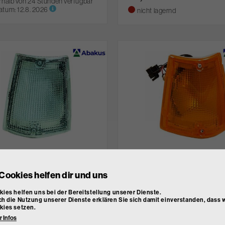
rhalb von 24 Stunden verfügbar
atum:
12.8. 2026
nicht lagernd
 Lichtscheibe,
ABAKUS Lichtscheibe,
markierungsleuchte
Seitenmarkierungsleuchte
00-216-1508L-C
Art. Nr.
00-216-1508L-Y
Cookies helfen dir und uns
osition: links
Einbauposition: links
ies helfen uns bei der Bereitstellung unserer Dienste.
86
€ 1,86
h die Nutzung unserer Dienste erklären Sie sich damit einverstanden, dass w
inkl. MwSt.
inkl. MwSt.
kies setzen.
t lagernd
nicht lagernd
 Infos