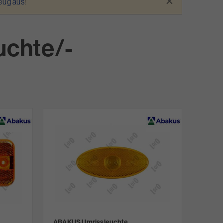
×
zeug aus
!
uchte/-
ABAKUS Umrissleuchte