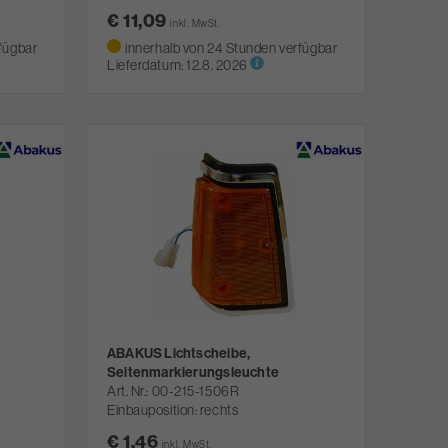
€ 11,09
inkl. MwSt.
fügbar
innerhalb von 24 Stunden verfügbar
Lieferdatum:
12.8. 2026
ABAKUS Lichtscheibe,
Seitenmarkierungsleuchte
Art. Nr.
00-215-1506R
Einbauposition: rechts
€ 1,46
inkl. MwSt.