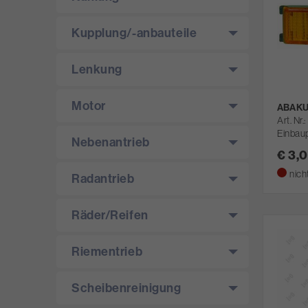
Kupplung/­-anbauteile
Lenkung
Motor
ABAKU
Art. Nr.
Einbaup
Nebenantrieb
€ 3,
nich
Radantrieb
Räder/­Reifen
Riementrieb
Scheibenreinigung