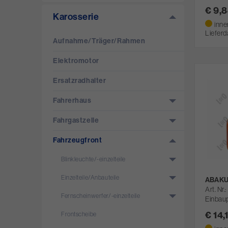
€ 9,
Karosserie
inne
Lieferd
Aufnahme/­Träger/­Rahmen
Elektromotor
Ersatzradhalter
Fahrerhaus
Fahrgastzelle
Fahrzeugfront
Blinkleuchte/­-einzelteile
Einzelteile/­Anbauteile
ABAKU
Art. Nr.
Fernscheinwerfer/­-einzelteile
Einbaup
€ 14,
Frontscheibe