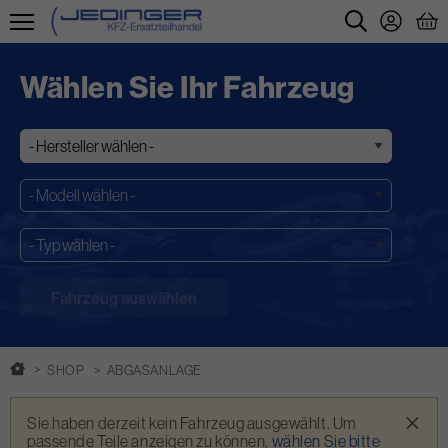
Direkt
zum
Wählen Sie Ihr Fahrzeug
Inhalt
SHOP
ABGASANLAGE
Warnmeldung
×
Sie haben derzeit kein Fahrzeug ausgewählt. Um
passende Teile anzeigen zu können,
wählen Sie bitte