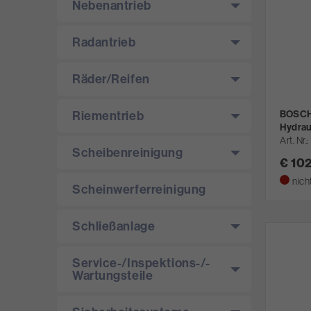
Nebenantrieb
Radantrieb
Räder/­Reifen
BOSCH 
Riementrieb
Hydrau
Art. Nr.
Scheibenreinigung
€ 10
nich
Scheinwerferreinigung
Schließanlage
Service-/­Inspektions-/­
Wartungsteile