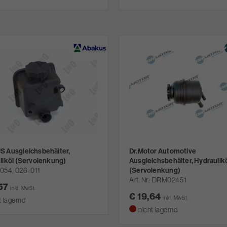
 Ausgleichsbehälter,
Dr.Motor Automotive
liköl (Servolenkung)
Ausgleichsbehälter, Hydraulik
054-026-011
(Servolenkung)
Art. Nr.
DRM02451
,57
inkl. MwSt.
€ 19,64
inkl. MwSt.
t lagernd
nicht lagernd