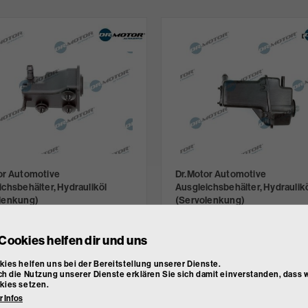
or Automotive
Dr.Motor Automotive
ichsbehälter, Hydrauliköl
Ausgleichsbehälter, Hydraulik
lenkung)
(Servolenkung)
DRM02446
Art. Nr.
DRM02447
,83
€ 36,83
Cookies helfen dir und uns
inkl. MwSt.
inkl. MwSt.
t lagernd
nicht lagernd
ies helfen uns bei der Bereitstellung unserer Dienste.
h die Nutzung unserer Dienste erklären Sie sich damit einverstanden, dass w
kies setzen.
 Infos