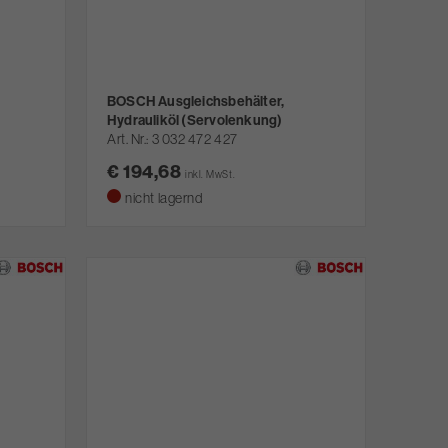
BOSCH Ausgleichsbehälter,
Hydrauliköl (Servolenkung)
Art. Nr.
3 032 472 427
€ 194,68
inkl. MwSt.
nicht lagernd