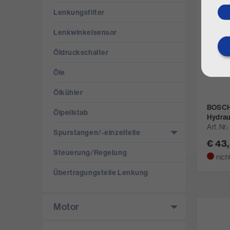
Lenkungsfilter
Lenkwinkelsensor
Öldruckschalter
Öle
Ölkühler
BOSCH 
Ölpeilstab
Hydrau
Art. Nr.
Spurstangen/­-einzelteile
€ 43
Steuerung/­Regelung
nich
Übertragungsteile Lenkung
Motor