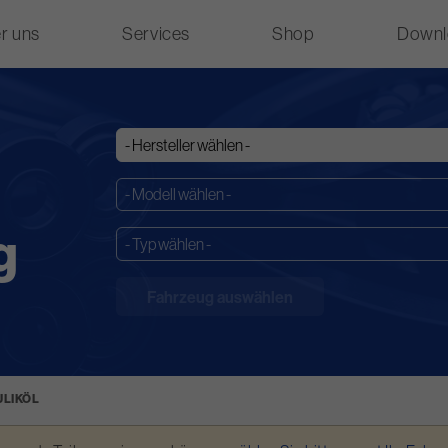
r uns
Services
Shop
Downl
g
LIKÖL