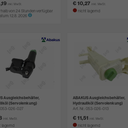
5,19
€ 10,27
inkl. MwSt.
inkl. MwSt.
rhalb von 24 Stunden verfügbar
nicht lagernd
atum:
12.8. 2026
 Ausgleichsbehälter,
ABAKUS Ausgleichsbehälter,
liköl (Servolenkung)
Hydrauliköl (Servolenkung)
053-026-027
Art. Nr.
053-026-013
18
€ 11,51
inkl. MwSt.
inkl. MwSt.
t lagernd
nicht lagernd