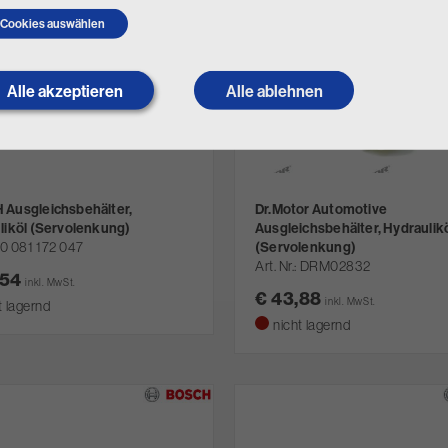
Cookies auswählen
Alle akzeptieren
Withdraw
Alle ablehnen
consent
Ausgleichsbehälter,
Dr.Motor Automotive
liköl (Servolenkung)
Ausgleichsbehälter, Hydraulik
0 081 172 047
(Servolenkung)
Art. Nr.
DRM02832
,54
inkl. MwSt.
€ 43,88
inkl. MwSt.
t lagernd
nicht lagernd