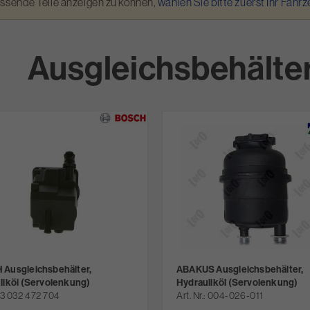
assende Teile anzeigen zu können,
wählen Sie bitte zuerst Ihr Fahr
Ausgleichsbehälter
Ausgleichsbehälter,
ABAKUS Ausgleichsbehälter,
liköl (Servolenkung)
Hydrauliköl (Servolenkung)
3 032 472 704
Art. Nr.
004-026-011