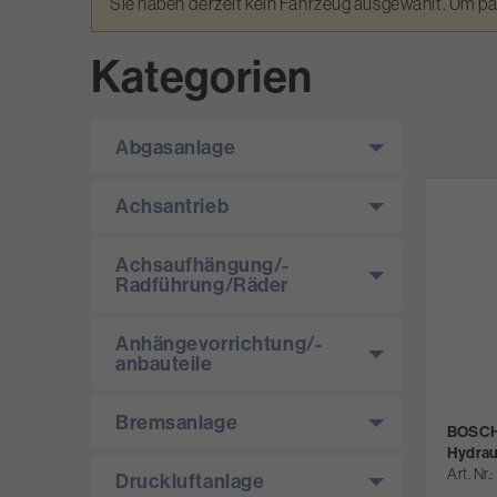
Warnmeldung
Sie haben derzeit kein Fahrzeug ausgewählt. Um p
Kategorien
Abgasanlage
Achsantrieb
Achsaufhängung/­
Radführung/­Räder
Anhängevorrichtung/­-
anbauteile
Bremsanlage
BOSCH 
Hydrau
Art. Nr.
Druckluftanlage