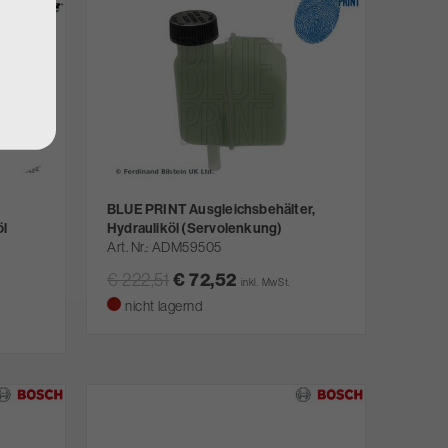
BLUE PRINT Ausgleichsbehälter,
öl
Hydrauliköl (Servolenkung)
Art. Nr.
ADM59505
€ 222,51
€ 72,52
inkl. MwSt.
nicht lagernd