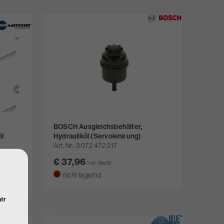
BOSCH Ausgleichsbehälter,
öl
Hydrauliköl (Servolenkung)
Art. Nr.
3 072 472 217
€ 37,96
inkl. MwSt.
nicht lagernd
ir