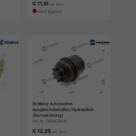
€ 11,18
inkl. MwSt.
nicht lagernd
Dr.Motor Automotive
Ausgleichsbehälter, Hydrauliköl
(Servolenkung)
Art. Nr.
DRM02841
€ 12,29
inkl. MwSt.