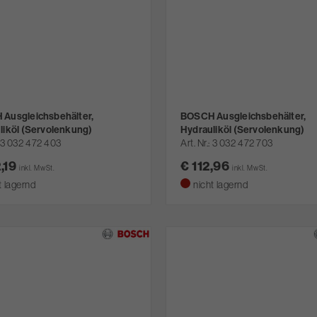
Ausgleichsbehälter,
BOSCH Ausgleichsbehälter,
liköl (Servolenkung)
Hydrauliköl (Servolenkung)
3 032 472 403
Art. Nr.
3 032 472 703
2,19
€ 112,96
inkl. MwSt.
inkl. MwSt.
t lagernd
nicht lagernd