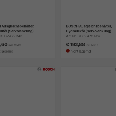
Ausgleichsbehälter,
BOSCH Ausgleichsbehälter,
liköl (Servolenkung)
Hydrauliköl (Servolenkung)
3 032 472 343
Art. Nr.
3 032 472 424
2,60
€ 192,88
inkl. MwSt.
inkl. MwSt.
t lagernd
nicht lagernd