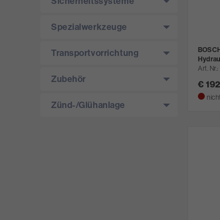
Sicherheitssysteme
Spezialwerkzeuge
BOSCH 
Transportvorrichtung
Hydrau
Art. Nr.
Zubehör
€ 19
nich
Zünd-/­Glühanlage