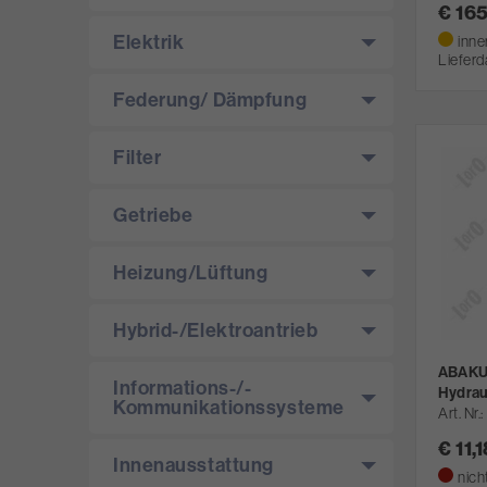
€ 16
Elektrik
inne
Lieferd
Federung/­ Dämpfung
Filter
Getriebe
Heizung/­Lüftung
Hybrid-/­Elektroantrieb
ABAKUS
Informations-/­
Hydrau
Kommunikationssysteme
Art. Nr.
€ 11,
Innenausstattung
nich