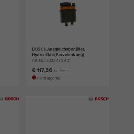
BOSCH Ausgleichsbehälter,
Hydrauliköl (Servolenkung)
Art. Nr.
3 032 472 401
€ 117,56
inkl. MwSt.
nicht lagernd