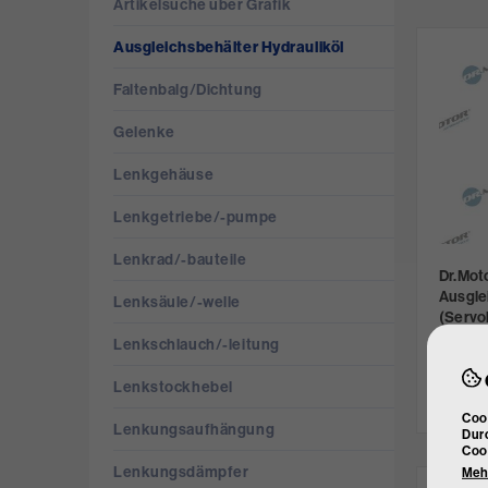
Artikelsuche über Grafik
Ausgleichsbehälter Hydrauliköl
Faltenbalg/­Dichtung
Gelenke
Lenkgehäuse
Lenkgetriebe/­-pumpe
Lenkrad/­-bauteile
Dr.Mot
Ausgle
Lenksäule/­-welle
(Servo
Art. Nr.
Lenkschlauch/­-leitung
€ 36
Lenkstockhebel
nich
Cook
Lenkungsaufhängung
Durc
Coo
Lenkungsdämpfer
Mehr