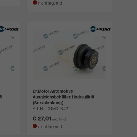
nicht lagernd
Dr.Motor Automotive
öl
Ausgleichsbehälter, Hydrauliköl
(Servolenkung)
Art. Nr.
DRM02842
€ 27,01
inkl. MwSt.
nicht lagernd