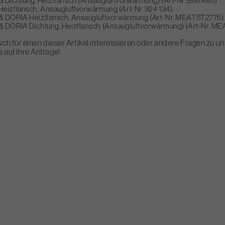
 Dichtung, Heizflansch (Ansaugluftvorwärmung) (Art-Nr. B68.480)
eizflansch, Ansaugluftvorwärmung (Art-Nr. 924 134)
 DORIA Heizflansch, Ansaugluftvorwärmung (Art-Nr. MEATST2775)
 DORIA Dichtung, Heizflansch (Ansaugluftvorwärmung) (Art-Nr. 
 sich für einen dieser Artikel interessieren oder andere Fragen zu
s auf Ihre Anfrage!