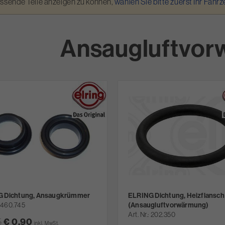
assende Teile anzeigen zu können,
wählen Sie bitte zuerst Ihr Fahr
Ansaugluftvo
 Dichtung, Ansaugkrümmer
ELRING Dichtung, Heizflansch
460.745
(Ansaugluftvorwärmung)
Art. Nr.
202.350
€ 0,90
5
inkl. MwSt.