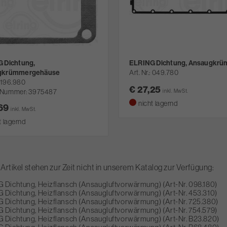
 Dichtung,
ELRING Dichtung, Ansaugkr
gkrümmergehäuse
Art. Nr.
049.780
196.980
€ 27,25
-Nummer: 3975487
inkl. MwSt.
nicht lagernd
,69
inkl. MwSt.
t lagernd
Artikel stehen zur Zeit nicht in unserem Katalog zur Verfügung:
 Dichtung, Heizflansch (Ansaugluftvorwärmung) (Art-Nr. 098.180)
 Dichtung, Heizflansch (Ansaugluftvorwärmung) (Art-Nr. 453.310)
 Dichtung, Heizflansch (Ansaugluftvorwärmung) (Art-Nr. 725.380)
 Dichtung, Heizflansch (Ansaugluftvorwärmung) (Art-Nr. 754.579)
 Dichtung, Heizflansch (Ansaugluftvorwärmung) (Art-Nr. B23.820)