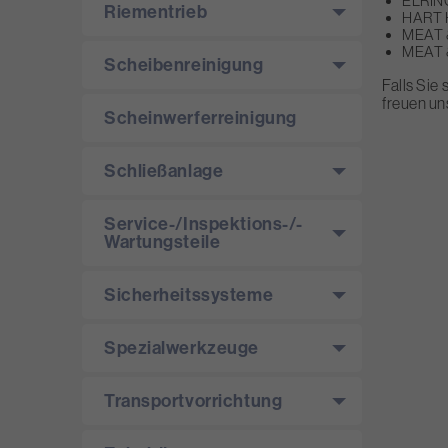
ELRING
Riementrieb
HART H
MEAT &
MEAT &
Scheibenreinigung
Falls Sie
freuen un
Scheinwerferreinigung
Schließanlage
Service-/­Inspektions-/­
Wartungsteile
Sicherheitssysteme
Spezialwerkzeuge
Transportvorrichtung