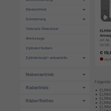
Riementrieb
Schmierung
Teilesatz Ölwechsel
ELRING
Ansau
Werkzeuge
Art. Nr.
für OE
Zylinder/­Kolben
€ 19
Zylinderkopf/­-anbauteile
nich
Nebenantrieb
Folgende 
Radantrieb
ELRING
ELRING
ELRING
Räder/­Reifen
ELRING
ELRING