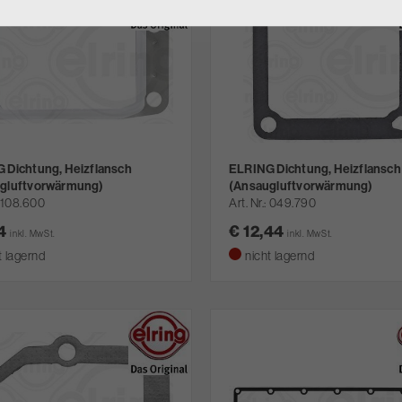
 Dichtung, Heizflansch
ELRING Dichtung, Heizflansch
gluftvorwärmung)
(Ansaugluftvorwärmung)
108.600
Art. Nr.
049.790
14
€ 12,44
inkl. MwSt.
inkl. MwSt.
t lagernd
nicht lagernd