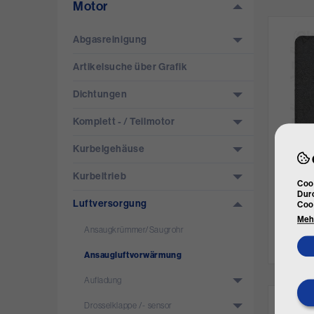
Motor
Abgasreinigung
Artikelsuche über Grafik
Dichtungen
Komplett - /­ Teilmotor
Kurbelgehäuse
ELRING
Kurbeltrieb
Cook
(Ansau
Durc
Art. Nr.
Luftversorgung
Coo
Mehr
€ 6,
Ansaugkrümmer/­Saugrohr
nich
Ansaugluftvorwärmung
Aufladung
Drosselklappe /­- sensor