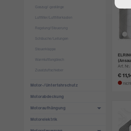
Gaszug/­-gestänge
Luftfilter/­Luftfilterkasten
Regelung/­Steuerung
Schläuche/­Leitungen
Steuerklappe
ELRING
Warmluftfangblech
(Ansau
Art. Nr.
Zusatzluftschieber
€ 11,
nich
Motor-/­Unterfahrschutz
Motorabdeckung
Motoraufhängung
Motorelektrik
Motorsteuerung