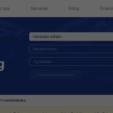
r uns
Services
Shop
Downl
g
FTVORWÄRMUNG