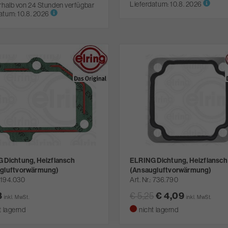
Lieferdatum:
10.8. 2026
rhalb von 24 Stunden verfügbar
atum:
10.8. 2026
 Dichtung, Heizflansch
ELRING Dichtung, Heizflansch
gluftvorwärmung)
(Ansaugluftvorwärmung)
194.030
Art. Nr.
736.790
8
€ 4,09
€ 5,25
inkl. MwSt.
inkl. MwSt.
t lagernd
nicht lagernd