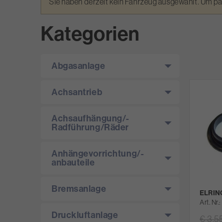
Warnmeldung
Sie haben derzeit kein Fahrzeug ausgewählt. Um p
Kategorien
Abgasanlage
Achsantrieb
Achsaufhängung/­
Radführung/­Räder
Anhängevorrichtung/­-
anbauteile
Bremsanlage
ELRING
Art. Nr.
Druckluftanlage
€ 3,5