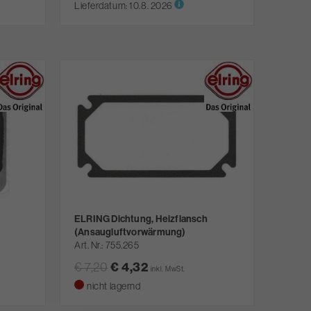
Lieferdatum:
10.8. 2026
ELRING Dichtung, Heizflansch
(Ansaugluftvorwärmung)
Art. Nr.
755.265
€ 4,32
€ 7,20
inkl. MwSt.
nicht lagernd