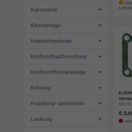
inne
Lieferd
Karosserie
Klimaanlage
Komfortsysteme
Kraftstoffaufbereitung
Kraftstoffförderanlage
Kühlung
ELRING
(Ansau
Kupplung/­-anbauteile
Art. Nr.
€ 3,1
Lenkung
nich