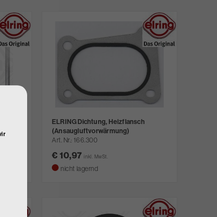
ELRING Dichtung, Heizflansch
(Ansaugluftvorwärmung)
ir
Art. Nr.
166.300
€ 10,97
inkl. MwSt.
nicht lagernd