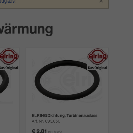
×
zeug aus
!
rwärmung
ELRING Dichtung, Turbinenauslass
Art. Nr.
693.650
€ 2,81
inkl. MwSt.