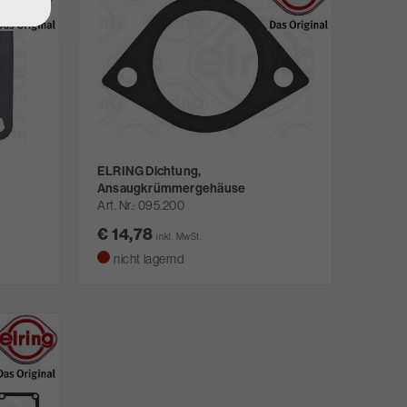
ELRING Dichtung,
Ansaugkrümmergehäuse
Art. Nr.
095.200
€ 14,78
inkl. MwSt.
nicht lagernd