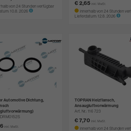
€ 2,65
inkl. MwSt.
rhalb von 24 Stunden verfügbar
atum:
10.8. 2026
innerhalb von 24 Stunden ver
Lieferdatum:
12.8. 2026
or Automotive Dichtung,
TOPRAN Heizflansch,
ansch
Ansaugluftvorwärmung
gluftvorwärmung)
Art. Nr.
116 723
DRM0152S
€ 7,70
inkl. MwSt.
06
inkl. MwSt.
innerhalb von 24 Stunden ver