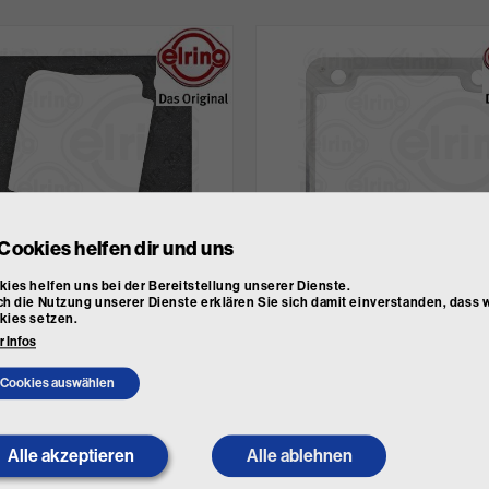
Cookies helfen dir und uns
 Dichtung, Heizflansch
ELRING Dichtung, Heizflansch
ies helfen uns bei der Bereitstellung unserer Dienste.
gluftvorwärmung)
(Ansaugluftvorwärmung)
h die Nutzung unserer Dienste erklären Sie sich damit einverstanden, dass w
B00.210
Art. Nr.
111.010
kies setzen.
 Infos
50
€ 8,00
inkl. MwSt.
inkl. MwSt.
t lagernd
nicht lagernd
Cookies auswählen
Alle akzeptieren
Withdraw
Alle ablehnen
consent