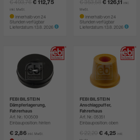
€ 493,76
€ 112,75
€ 353,58
€ 126,11
inkl.
inkl. MwSt.
MwSt.
innerhalb von 24
innerhalb von 24
Stunden verfügbar
Stunden verfügbar
Lieferdatum:
13.8. 2026
Lieferdatum:
13.8. 2026
FEBI BILSTEIN
FEBI BILSTEIN
Dämpferlagerung,
Anschlagpuffer,
Fahrerhaus
Fahrerhaus
Art. Nr.
100509
Art. Nr.
05351
Einbauposition: hinten
Einbauposition: oben
€ 2,86
€ 22,20
€ 4,25
inkl. MwSt.
inkl.