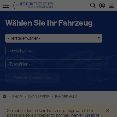
Direkt
zum
Wählen Sie Ihr Fahrzeug
Inhalt
SHOP
KAROSSERIE
FAHRERHAUS
Warnmeldung
×
Sie haben derzeit kein Fahrzeug ausgewählt. Um
passende Teile anzeigen zu können,
wählen Sie bitte