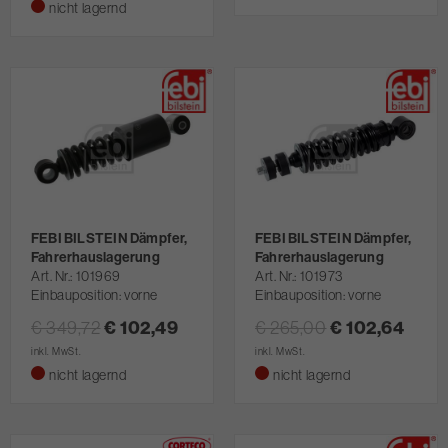
nicht lagernd
FEBI BILSTEIN Dämpfer,
FEBI BILSTEIN Dämpfer,
Fahrerhauslagerung
Fahrerhauslagerung
Art. Nr.
101969
Art. Nr.
101973
Einbauposition: vorne
Einbauposition: vorne
€ 349,72
€ 102,49
€ 265,00
€ 102,64
inkl. MwSt.
inkl. MwSt.
nicht lagernd
nicht lagernd