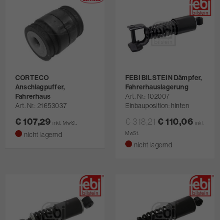
CORTECO
FEBI BILSTEIN Dämpfer,
Anschlagpuffer,
Fahrerhauslagerung
Fahrerhaus
Art. Nr.
102007
Art. Nr.
21653037
Einbauposition: hinten
€ 107,29
€ 318,21
€ 110,06
inkl. MwSt.
inkl.
nicht lagernd
MwSt.
nicht lagernd