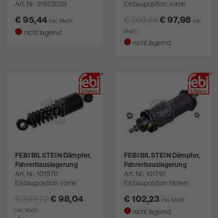
Art. Nr.
21653039
Einbauposition: vorne
€ 95,44
€ 269,44
€ 97,98
inkl. MwSt.
inkl.
nicht lagernd
MwSt.
nicht lagernd
FEBI BILSTEIN Dämpfer,
FEBI BILSTEIN Dämpfer,
Fahrerhauslagerung
Fahrerhauslagerung
Art. Nr.
101970
Art. Nr.
101791
Einbauposition: vorne
Einbauposition: hinten
€ 349,72
€ 98,04
€ 102,23
inkl. MwSt.
inkl. MwSt.
nicht lagernd