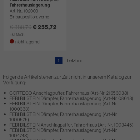
Fahrerhauslagerung
Art. Nr.
102003
Einbauposition: vorne
€ 388,79
€ 255,72
inkl. MwSt.
nicht lagernd
Aktuelle
1
Letzte
Letzte »
Seite
Seite
Folgende Artikel stehen zur Zeit nicht in unserem Katalog zur
Verfügung:
CORTECO Anschlagpuffer, Fahrerhaus (Art-Nr. 21653038)
FEBI BILSTEIN Dämpfer, Fahrerhauslagerung (Art-Nr. 08648)
FEBI BILSTEIN Dämpfer, Fahrerhauslagerung (Art-Nr.
1000333)
FEBI BILSTEIN Dämpfer, Fahrerhauslagerung (Art-Nr.
1000575)
FEBI BILSTEIN Anschlagpuffer, Fahrerhaus (Art-Nr. 1003445)
FEBI BILSTEIN Dämpfer, Fahrerhauslagerung (Art-Nr.
1004743)