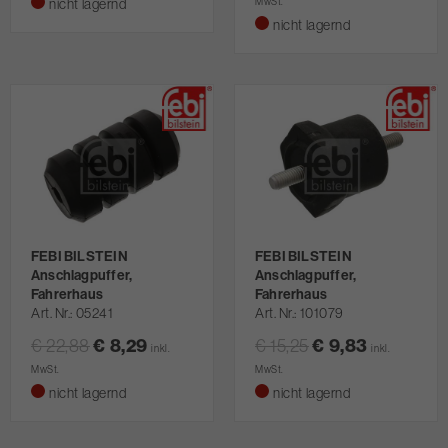
nicht lagernd
MwSt.
nicht lagernd
FEBI BILSTEIN
FEBI BILSTEIN
Anschlagpuffer,
Anschlagpuffer,
Fahrerhaus
Fahrerhaus
Art. Nr.
05241
Art. Nr.
101079
€ 22,88
€ 8,29
€ 15,25
€ 9,83
inkl.
inkl.
MwSt.
MwSt.
nicht lagernd
nicht lagernd