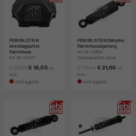
FEBI BILSTEIN
FEBI BILSTEIN Dämpfer,
Anschlagpuffer,
Fahrerhauslagerung
Fahrerhaus
Art. Nr.
03891
Art. Nr.
101757
Einbauposition: vorne
€ 22,99
€ 18,05
€ 118,45
€ 21,60
inkl.
inkl.
MwSt.
MwSt.
nicht lagernd
nicht lagernd