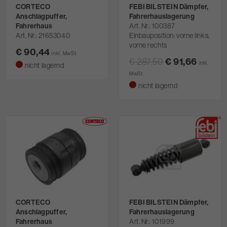
CORTECO
FEBI BILSTEIN Dämpfer,
Anschlagpuffer,
Fahrerhauslagerung
Fahrerhaus
Art. Nr.
100387
Art. Nr.
21653040
Einbauposition: vorne links,
vorne rechts
€ 90,44
inkl. MwSt.
€ 287,50
€ 91,66
inkl.
nicht lagernd
MwSt.
nicht lagernd
CORTECO
FEBI BILSTEIN Dämpfer,
Anschlagpuffer,
Fahrerhauslagerung
Fahrerhaus
Art. Nr.
101999