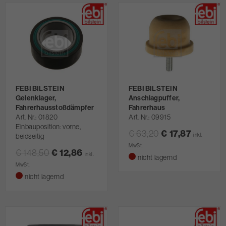
FEBI BILSTEIN
FEBI BILSTEIN
Gelenklager,
Anschlagpuffer,
Fahrerhausstoßdämpfer
Fahrerhaus
Art. Nr.
01820
Art. Nr.
09915
Einbauposition: vorne,
€ 63,20
€ 17,87
beidseitig
inkl.
MwSt.
€ 148,50
€ 12,86
inkl.
nicht lagernd
MwSt.
nicht lagernd