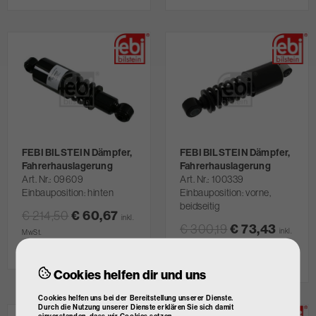
FEBI BILSTEIN Dämpfer,
FEBI BILSTEIN Dämpfer,
Fahrerhauslagerung
Fahrerhauslagerung
Art. Nr.
09609
Art. Nr.
100339
Einbauposition: hinten
Einbauposition: vorne,
beidseitig
€ 214,50
€ 60,67
inkl.
€ 300,19
€ 73,43
inkl.
MwSt.
MwSt.
nicht lagernd
nicht lagernd
Cookies helfen dir und uns
Cookies helfen uns bei der Bereitstellung unserer Dienste.
Durch die Nutzung unserer Dienste erklären Sie sich damit