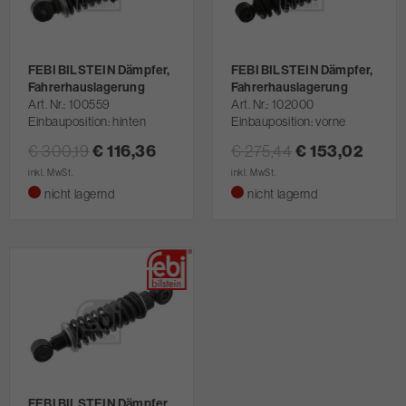
FEBI BILSTEIN Dämpfer,
FEBI BILSTEIN Dämpfer,
Fahrerhauslagerung
Fahrerhauslagerung
Art. Nr.
100559
Art. Nr.
102000
Einbauposition: hinten
Einbauposition: vorne
€ 300,19
€ 116,36
€ 275,44
€ 153,02
inkl. MwSt.
inkl. MwSt.
nicht lagernd
nicht lagernd
FEBI BILSTEIN Dämpfer,