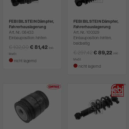
FEBI BILSTEIN Dämpfer,
FEBI BILSTEIN Dämpfer,
Fahrerhauslagerung
Fahrerhauslagerung
Art. Nr.
08433
Art. Nr.
100329
Einbauposition: hinten
Einbauposition: hinten,
beidseitig
€ 102,00
€ 81,42
inkl.
€ 297,42
€ 89,22
inkl.
MwSt.
MwSt.
nicht lagernd
nicht lagernd