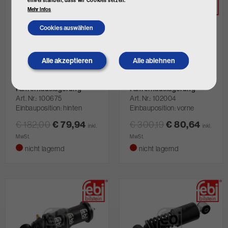
einverstanden, dass wir Cookies setzen.
Mehr Infos
Cookies auswählen
Alle akzeptieren
Alle ablehnen
Withdraw
consent
FEBI BILSTEIN Dämpfer,
FEBI BILSTEIN Dämpfer,
Fahrerhauslagerung
Fahrerhauslagerung
Art. Nr.
100675
Art. Nr.
102004
Einbauposition: hinten
Einbauposition: vorne
€ 182,00
€ 79,94
€ 300,19
€ 80,64
inkl.
inkl.
MwSt.
MwSt.
nicht lagernd
nicht lagernd