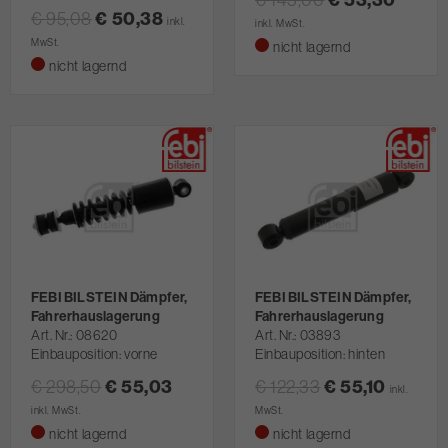
€ 95,08
€ 50,38
inkl.
inkl. MwSt.
MwSt.
nicht lagernd
nicht lagernd
FEBI BILSTEIN Dämpfer,
FEBI BILSTEIN Dämpfer,
Fahrerhauslagerung
Fahrerhauslagerung
Art. Nr.
08620
Art. Nr.
03893
Einbauposition: vorne
Einbauposition: hinten
€ 298,50
€ 55,03
€ 122,33
€ 55,10
inkl.
inkl. MwSt.
MwSt.
nicht lagernd
nicht lagernd