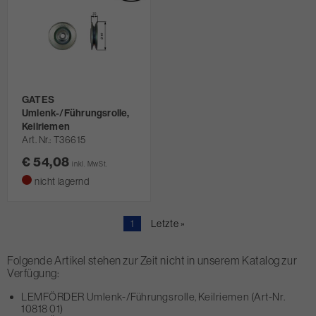
GATES
Umlenk-/Führungsrolle,
Keilriemen
Art. Nr.
T36615
€ 54,08
inkl. MwSt.
nicht lagernd
Aktuelle
1
Letzte
Letzte »
Seite
Seite
Folgende Artikel stehen zur Zeit nicht in unserem Katalog zur
Verfügung:
LEMFÖRDER Umlenk-/Führungsrolle, Keilriemen (Art-Nr.
10818 01)