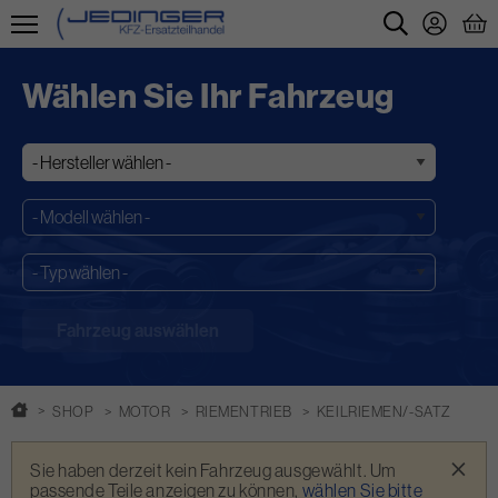
Direkt
zum
Wählen Sie Ihr Fahrzeug
Inhalt
SHOP
MOTOR
RIEMENTRIEB
KEILRIEMEN/-SATZ
Warnmeldung
×
Sie haben derzeit kein Fahrzeug ausgewählt. Um
passende Teile anzeigen zu können,
wählen Sie bitte