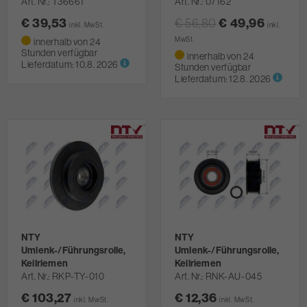
Art. Nr.
T36661
Art. Nr.
07162
€ 39,53
€ 49,96
€ 56,80
inkl. MwSt.
inkl.
MwSt.
innerhalb von 24
Stunden verfügbar
innerhalb von 24
Lieferdatum:
10.8. 2026
Stunden verfügbar
Lieferdatum:
12.8. 2026
NTY
NTY
Umlenk-/Führungsrolle,
Umlenk-/Führungsrolle,
Keilriemen
Keilriemen
Art. Nr.
RKP-TY-010
Art. Nr.
RNK-AU-045
€ 103,27
€ 12,36
inkl. MwSt.
inkl. MwSt.