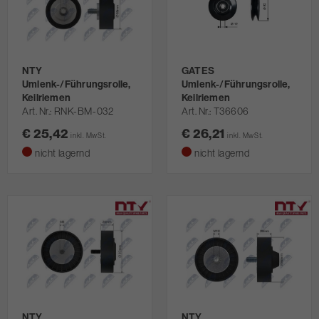
NTY
GATES
Umlenk-/Führungsrolle,
Umlenk-/Führungsrolle,
Keilriemen
Keilriemen
Art. Nr.
RNK-BM-032
Art. Nr.
T36606
€ 25,42
€ 26,21
inkl. MwSt.
inkl. MwSt.
nicht lagernd
nicht lagernd
NTY
NTY