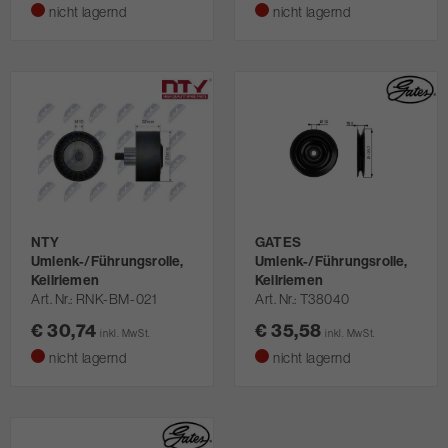
nicht lagernd
nicht lagernd
NTY
GATES
Umlenk-/Führungsrolle,
Umlenk-/Führungsrolle,
Keilriemen
Keilriemen
Art. Nr.
RNK-BM-021
Art. Nr.
T38040
€ 30,74
€ 35,58
inkl. MwSt.
inkl. MwSt.
nicht lagernd
nicht lagernd