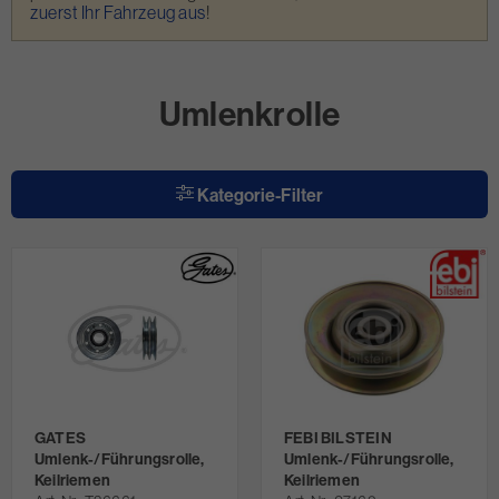
zuerst Ihr Fahrzeug aus
!
Umlenkrolle
Kategorie-Filter
GATES
FEBI BILSTEIN
Umlenk-/Führungsrolle,
Umlenk-/Führungsrolle,
Keilriemen
Keilriemen