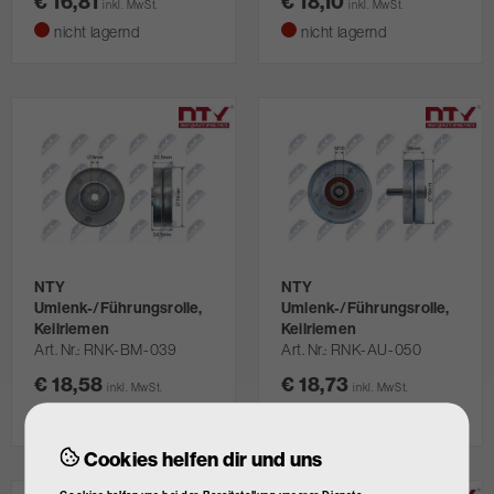
€ 16,81
€ 18,10
inkl. MwSt.
inkl. MwSt.
nicht lagernd
nicht lagernd
NTY
NTY
Umlenk-/Führungsrolle,
Umlenk-/Führungsrolle,
Keilriemen
Keilriemen
Art. Nr.
RNK-BM-039
Art. Nr.
RNK-AU-050
€ 18,58
€ 18,73
inkl. MwSt.
inkl. MwSt.
nicht lagernd
nicht lagernd
Cookies helfen dir und uns