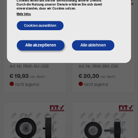
Cookies helfen uns bei der Bereitstellung unserer Dienste.
Durch die Nutzung unserer Dienste erklären Sie sich damit
einverstanden, dass wir Cookies setzen.
Mehr Infos
Cookies auswählen
Alle akzeptieren
Alle ablehnen
Withdraw
NTY
NTY
consent
Umlenk-/Führungsrolle,
Umlenk-/Führungsrolle,
Keilriemen
Keilriemen
Art. Nr.
RNK-AU-038
Art. Nr.
RNK-BM-036
€ 19,93
€ 20,30
inkl. MwSt.
inkl. MwSt.
nicht lagernd
nicht lagernd